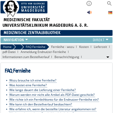
MEDIZINISCHE FAKULTÄT
UNIVERSITÄTSKLINIKUM MAGDEBURG A. ö. R.
MEDIZINISCHE ZENTRALBIBLIOTHEK
LITERATURSUCHE
Home
FAQ
FAQ Fernleihe
Fernleihe - wozu
Kosten
Lieferzeit
pdf-Datei
Anmeldung Endnutzer-Fernleihe
SERVICE
Informationen zum Bestellverlauf
Benachrichtigung
INFORMATIONSKOMPETENZ
AKTUELLES
FAQ Fernleihe
PUBLIZIEREN
NEU HIER?
Wozu brauche ich eine Fernleihe?
SUCHE A-Z
Was kostet eine Fernleihe?
Wie lange dauert die Lieferung einer Fernleihe?
Warum werden mir nicht alle Artikel als PDF-Datei geschickt?
Wie richte ich ein Fernleihkonto für die Endnutzer-Fernleihe ein?
Wie kann ich den Bestellverlauf beobachten?
Wie erfahre ich, wenn die bestellte Literatur angekommen ist?