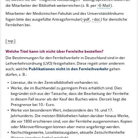
die Mitarbeiter der Bibliothek weiterreichen (z. B. per
E-Mail
).
Mitarbeiter der Medizinischen Fakultät und des Universitätsklinikums
fügen bitte das ausgefüllte Antragsformular(
pdf
,
doc
) für dienstliche
Fernleihen bei.
[ top ]
Welche Titel kann ich nicht über Fernleihe bestellen?
Die Bestimmungen für den Fernleihverkehr in Deutschland sind in der
Leihverkehrsordnung (LVO) festgehalten. Diese regelt unter anderem
auch, welche
Publikationen nicht in den Fernleihverkehr
gehen
dürfen, z. B.:
Literatur, die in der Zentralbibliothek vorhanden ist.
Werke, die im Buchhandel zu geringem Preis erhältlich sind. Dies
begründet sich aus der Tatsache, dass die Bearbeitung der Fernleihe
in diesem Fall teurer als der Kauf des Buches wäre. Derzeit liegt die
Preisgrenze bei 10.- Euro.
Werke von besonderem Wert, insbesondere des 16. und 17.
Jahrhunderts. Die meisten Bibliotheken haben darüber hinaus Werke,
die vor 1800 erschienen sind, von der Fernleihe ausgenommen. Kopien
oder Mikroverfilmungen können aber meist angefertigt werden.
Nachschlagewerke, Loseblattausgaben, aktuelle Zeitschriftenhefte
(Kopien einzelner Artikel möglich).