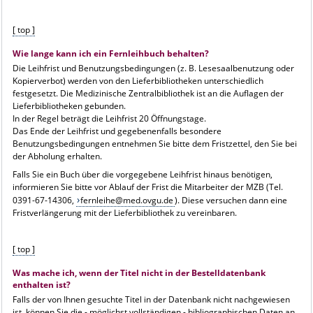
[ top ]
Wie lange kann ich ein Fernleihbuch behalten?
Die Leihfrist und Benutzungsbedingungen (z. B. Lesesaalbenutzung oder
Kopierverbot) werden von den Lieferbibliotheken unterschiedlich
festgesetzt. Die Medizinische Zentralbibliothek ist an die Auflagen der
Lieferbibliotheken gebunden.
In der Regel beträgt die Leihfrist 20 Öffnungstage.
Das Ende der Leihfrist und gegebenenfalls besondere
Benutzungsbedingungen entnehmen Sie bitte dem Fristzettel, den Sie bei
der Abholung erhalten.
Falls Sie ein Buch über die vorgegebene Leihfrist hinaus benötigen,
informieren Sie bitte vor Ablauf der Frist die Mitarbeiter der MZB (Tel.
0391-67-14306,
fernleihe@med.ovgu.de
). Diese versuchen dann eine
Fristverlängerung mit der Lieferbibliothek zu vereinbaren.
[ top ]
Was mache ich, wenn der Titel nicht in der Bestelldatenbank
enthalten ist?
Falls der von Ihnen gesuchte Titel in der Datenbank nicht nachgewiesen
ist, können Sie die - möglichst vollständigen - bibliographischen Daten an