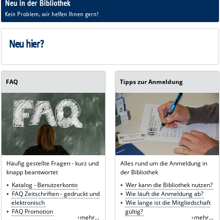
Neu in der Bibliothek
und irgendwie keinen Plan?
Kein Problem, wir helfen Ihnen gern!
Neu hier?
FAQ
Tipps zur Anmeldung
Häufig gestellte Fragen - kurz und
Alles rund um die Anmeldung in
knapp beantwortet
der Bibliothek
Katalog - Benutzerkonto
Wer kann die Bibliothek nutzen?
FAQ Zeitschriften - gedruckt und
Wie läuft die Anmeldung ab?
elektronisch
Wie lange ist die Mitgliedschaft
FAQ Promotion
gültig?
mehr...
mehr...