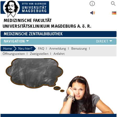
MEDIZINISCHE FAKULTÄT
UNIVERSITÄTSKLINIKUM MAGDEBURG A. ö. R.
MEDIZINISCHE ZENTRALBIBLIOTHEK
LITERATURSUCHE
Home
Neu hier?
FAQ
Anmeldung
Benutzung
Öffnungszeiten
Zweigstellen
Anfahrt
SERVICE
INFORMATIONSKOMPETENZ
AKTUELLES
PUBLIZIEREN
NEU HIER?
SUCHE A-Z