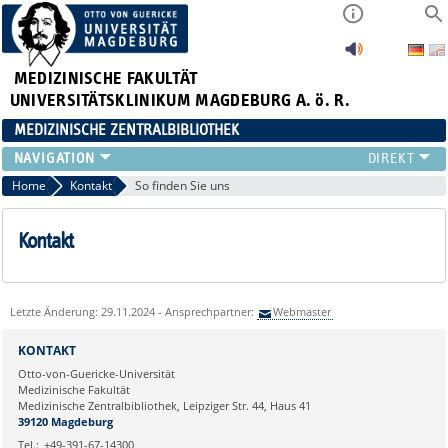
MEDIZINISCHE FAKULTÄT
UNIVERSITÄTSKLINIKUM MAGDEBURG A. ö. R.
MEDIZINISCHE ZENTRALBIBLIOTHEK
LITERATURSUCHE
Home
Kontakt
So finden Sie uns
SERVICE
INFORMATIONSKOMPETENZ
Kontakt
AKTUELLES
PUBLIZIEREN
NEU HIER?
Letzte Änderung: 29.11.2024 - Ansprechpartner:
Webmaster
SUCHE A-Z
KONTAKT
Otto-von-Guericke-Universität
Medizinische Fakultät
Medizinische Zentralbibliothek, Leipziger Str. 44, Haus 41
39120 Magdeburg
Tel.:
+49-391-67-14300