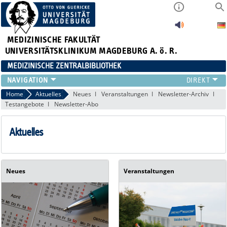
MEDIZINISCHE FAKULTÄT
UNIVERSITÄTSKLINIKUM MAGDEBURG A. ö. R.
MEDIZINISCHE ZENTRALBIBLIOTHEK
LITERATURSUCHE
Home
Aktuelles
Neues
Veranstaltungen
Newsletter-Archiv
Testangebote
Newsletter-Abo
SERVICE
INFORMATIONSKOMPETENZ
Aktuelles
AKTUELLES
PUBLIZIEREN
NEU HIER?
SUCHE A-Z
Neues
Veranstaltungen