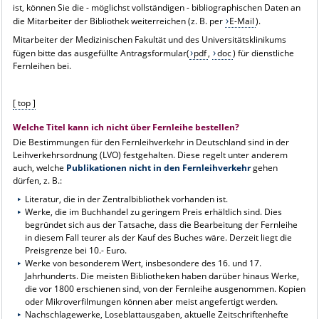
ist, können Sie die - möglichst vollständigen - bibliographischen Daten an
die Mitarbeiter der Bibliothek weiterreichen (z. B. per
E-Mail
).
Mitarbeiter der Medizinischen Fakultät und des Universitätsklinikums
fügen bitte das ausgefüllte Antragsformular(
pdf
,
doc
) für dienstliche
Fernleihen bei.
[ top ]
Welche Titel kann ich nicht über Fernleihe bestellen?
Die Bestimmungen für den Fernleihverkehr in Deutschland sind in der
Leihverkehrsordnung (LVO) festgehalten. Diese regelt unter anderem
auch, welche
Publikationen nicht in den Fernleihverkehr
gehen
dürfen, z. B.:
Literatur, die in der Zentralbibliothek vorhanden ist.
Werke, die im Buchhandel zu geringem Preis erhältlich sind. Dies
begründet sich aus der Tatsache, dass die Bearbeitung der Fernleihe
in diesem Fall teurer als der Kauf des Buches wäre. Derzeit liegt die
Preisgrenze bei 10.- Euro.
Werke von besonderem Wert, insbesondere des 16. und 17.
Jahrhunderts. Die meisten Bibliotheken haben darüber hinaus Werke,
die vor 1800 erschienen sind, von der Fernleihe ausgenommen. Kopien
oder Mikroverfilmungen können aber meist angefertigt werden.
Nachschlagewerke, Loseblattausgaben, aktuelle Zeitschriftenhefte