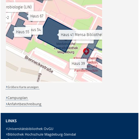
Größere Karte anzeigen
Campusplan
Anfahrtbeschreibung
LINKS
Universitätsbibliothek OvGU
Bibliothek Hochschule Magdeburg-Stendal