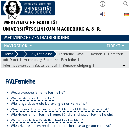
MEDIZINISCHE FAKULTÄT
UNIVERSITÄTSKLINIKUM MAGDEBURG A. ö. R.
MEDIZINISCHE ZENTRALBIBLIOTHEK
LITERATURSUCHE
Home
FAQ
FAQ Fernleihe
Fernleihe - wozu
Kosten
Lieferzeit
pdf-Datei
Anmeldung Endnutzer-Fernleihe
SERVICE
Informationen zum Bestellverlauf
Benachrichtigung
INFORMATIONSKOMPETENZ
AKTUELLES
FAQ Fernleihe
PUBLIZIEREN
NEU HIER?
Wozu brauche ich eine Fernleihe?
SUCHE A-Z
Was kostet eine Fernleihe?
Wie lange dauert die Lieferung einer Fernleihe?
Warum werden mir nicht alle Artikel als PDF-Datei geschickt?
Wie richte ich ein Fernleihkonto für die Endnutzer-Fernleihe ein?
Wie kann ich den Bestellverlauf beobachten?
Wie erfahre ich, wenn die bestellte Literatur angekommen ist?