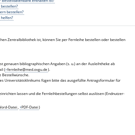
r Bestelldatenbank enthalten ist?
 bestellen?
ern bestellen?
 helfen?
chen Zentralbibliothek ist, können Sie per Fernleihe bestellen oder bestellen
st genauen bibliographischen Angaben (s. u.) an der Ausleihtheke ab
il (
fernleihe@med.ovgu.de
).
re Bestellwünsche.
es Universitätsklinikums fügen bitte das ausgefüllte Antragsformular für
einrichten lassen und die Fernleihbestellungen selbst auslösen (
Endnutzer-
ord-Datei
,
PDF-Datei
)