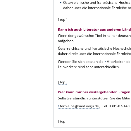
Österreichische und französische Hochsch
daher über die Internationale Fernleihe be
[ top ]
Kann ich auch Literatur aus anderen Länd
Wenn der gewünschte Titel in keiner deutsche
aufgeben.
Österreichische und französische Hochschuls
daher direkt über die Internationale Fernleih
Wenden Sie sich bitte an die
Mitarbeiter
der
Leihverkehr sind sehr unterschiedlich.
[ top ]
Wer kann mir bei weitergehenden Fragen
Selbstverständlich unterstützen Sie die Mita
fernleihe@med.ovgu.de
, Tel. 0391-67-143
[ top ]