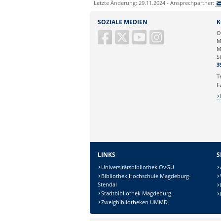
Letzte Änderung: 29.11.2024 - Ansprechpartner:
SOZIALE MEDIEN
K
O
M
M
S
3
T
F
LINKS
S
Universitätsbibliothek OvGU
Bibliothek Hochschule Magdeburg-
Stendal
Stadtbibliothek Magdeburg
Zweigbibliotheken UMMD