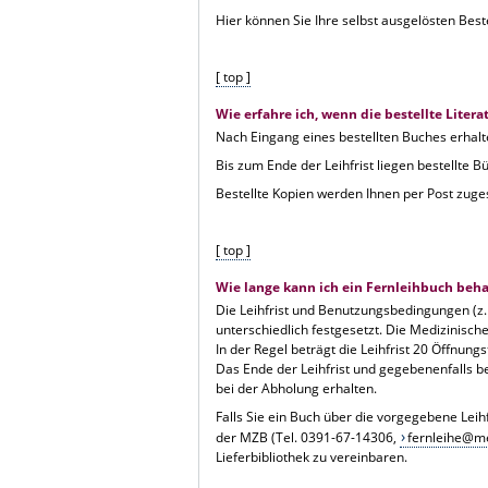
Hier können Sie Ihre selbst ausgelösten Bes
[ top ]
Wie erfahre ich, wenn die bestellte Lite
Nach Eingang eines bestellten Buches erhalte
Bis zum Ende der Leihfrist liegen bestellte Bü
Bestellte Kopien werden Ihnen per Post zuge
[ top ]
Wie lange kann ich ein Fernleihbuch beha
Die Leihfrist und Benutzungsbedingungen (z.
unterschiedlich festgesetzt. Die Medizinische
In der Regel beträgt die Leihfrist 20 Öffnung
Das Ende der Leihfrist und gegebenenfalls 
bei der Abholung erhalten.
Falls Sie ein Buch über die vorgegebene Leihfr
der MZB (Tel. 0391-67-14306,
fernleihe@m
Lieferbibliothek zu vereinbaren.