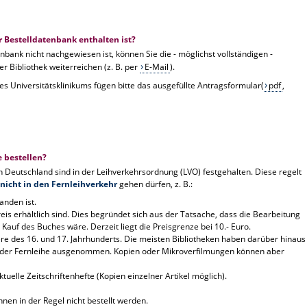
r Bestelldatenbank enthalten ist?
enbank nicht nachgewiesen ist, können Sie die - möglichst vollständigen -
r Bibliothek weiterreichen (z. B. per
E-Mail
).
es Universitätsklinikums fügen bitte das ausgefüllte Antragsformular(
pdf
,
e bestellen?
 Deutschland sind in der Leihverkehrsordnung (LVO) festgehalten. Diese regelt
nicht in den Fernleihverkehr
gehen dürfen, z. B.:
handen ist.
is erhältlich sind. Dies begründet sich aus der Tatsache, dass die Bearbeitung
r Kauf des Buches wäre. Derzeit liegt die Preisgrenze bei 10.- Euro.
 des 16. und 17. Jahrhunderts. Die meisten Bibliotheken haben darüber hinaus
n der Fernleihe ausgenommen. Kopien oder Mikroverfilmungen können aber
elle Zeitschriftenhefte (Kopien einzelner Artikel möglich).
nen in der Regel nicht bestellt werden.