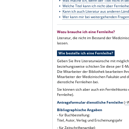
Was mache ich, wenn der Titel nicht in de
Welche Titel kann ich nicht über Fernleihe
Kann ich auch Literatur aus anderen Länd
Wer kann mir bei weitergehenden Fragen
Wozu brauche ich eine Fernleihe?
Literatur, die nicht im Bestand der Medizinis
lassen.
Wie bestelle ich eine Fernleihe?
Geben Sie Ihre Literaturwünsche mit möglich
beziehungsweise schicken Sie diese per E-Ma
Die Mitarbeiter der Bibliothek bearbeiten Ih
Mitarbeiter der Medizinischen Fakultät und d
dienstliche Fernleihen bei.
Sie können sich aber auch ein Fernleihkonto 
Fernleihe
).
Antragsformular dienstliche Fernleihe
(
W
Bibliographische Angaben
- für Buchbestellung:
Titel, Autor, Verlag und Erscheinungsjahr
- für Zeitschriftenartikel: