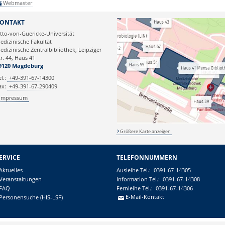
Webmaster
ONTAKT
tto-von-Guericke-Universität
edizinische Fakultät
edizinische Zentralbibliothek, Leipziger
tr. 44, Haus 41
9120 Magdeburg
el.:
+49-391-67-14300
ax:
+49-391-67-290409
Impressum
Größere Karte anzeigen
ERVICE
TELEFONNUMMERN
Aktuelles
Ausleihe
Tel.:
0391-67-14305
Veranstaltungen
Information
Tel.:
0391-67-14308
FAQ
Fernleihe
Tel.:
0391-67-14306
E-Mail-Kontakt
Personensuche (HIS-LSF)