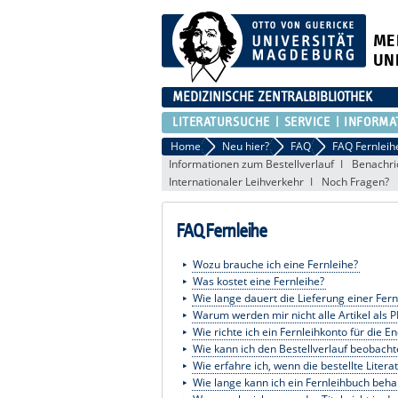
ME
UN
MEDIZINISCHE ZENTRALBIBLIOTHEK
LITERATURSUCHE
SERVICE
INFORMA
Home
Neu hier?
FAQ
FAQ Fernleih
Informationen zum Bestellverlauf
Benachri
Internationaler Leihverkehr
Noch Fragen?
FAQ Fernleihe
Wozu brauche ich eine Fernleihe?
Was kostet eine Fernleihe?
Wie lange dauert die Lieferung einer Fern
Warum werden mir nicht alle Artikel als 
Wie richte ich ein Fernleihkonto für die E
Wie kann ich den Bestellverlauf beobach
Wie erfahre ich, wenn die bestellte Lite
Wie lange kann ich ein Fernleihbuch beha