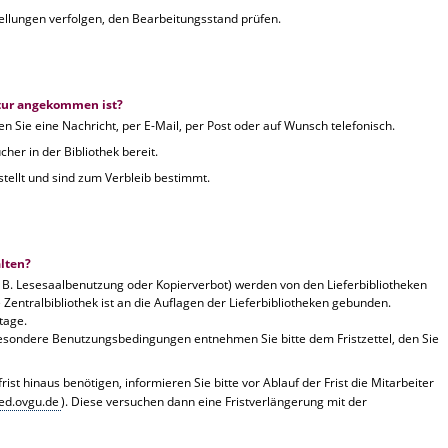
tellungen verfolgen, den Bearbeitungsstand prüfen.
ratur angekommen ist?
n Sie eine Nachricht, per E-Mail, per Post oder auf Wunsch telefonisch.
cher in der Bibliothek bereit.
stellt und sind zum Verbleib bestimmt.
lten?
 B. Lesesaalbenutzung oder Kopierverbot) werden von den Lieferbibliotheken
 Zentralbibliothek ist an die Auflagen der Lieferbibliotheken gebunden.
stage.
besondere Benutzungsbedingungen entnehmen Sie bitte dem Fristzettel, den Sie
ist hinaus benötigen, informieren Sie bitte vor Ablauf der Frist die Mitarbeiter
ed.ovgu.de
). Diese versuchen dann eine Fristverlängerung mit der