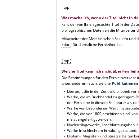
[ top ]
Was mache ich, wenn der Titel nicht in de
Falls der von Ihnen gesuchte Titel in der Dat
bibliographischen Daten an die Mitarbeiter de
Mitarbeiter der Medizinischen Fakultät und d
doc
) für dienstliche Fernleihen bei.
[ top ]
Welche Titel kann ich nicht über Fernleih
Die Bestimmungen für den Fernleihverkehr in
unter anderem auch, welche
Publikationen 
Literatur, die in der Zentralbibliothek vor
Werke, die im Buchhandel zu geringem Pre
der Fernleihe in diesem Fall teurer als de
Werke von besonderem Wert, insbesondere
Werke, die vor 1800 erschienen sind, vo
meist angefertigt werden.
Nachschlagewerke, Loseblattausgaben, aktu
Werke in schlechtem Erhaltungszustand.
Diplom-, Magister- und Staatsarbeiten kön