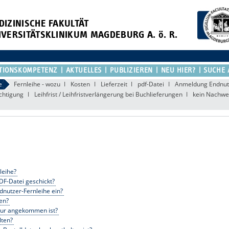
DIZINISCHE FAKULTÄT
IVERSITÄTSKLINIKUM MAGDEBURG A. ö. R.
TIONSKOMPETENZ
AKTUELLES
PUBLIZIEREN
NEU HIER?
SUCHE 
e
Fernleihe - wozu
Kosten
Lieferzeit
pdf-Datei
Anmeldung Endnutz
chtigung
Leihfrist / Leihfristverlängerung bei Buchlieferungen
kein Nachwei
leihe?
PDF-Datei geschickt?
ndnutzer-Fernleihe ein?
ten?
ratur angekommen ist?
lten?