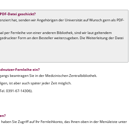
 PDF-Datei geschickt?
lizenziert hat, senden wir Angehörigen der Universität auf Wunsch gern als PDF-
nal per Fernleihe von einer anderen Bibliothek, sind wir laut geltendem
n gedruckter Form an den Besteller weiterzugeben. Die Weiterleitung der Datei
Endnutzer-Fernleihe ein?
gangs beantragen Sie in der Medizinischen Zentralbibliothek.
en, ist aber auch später jeder Zeit möglich.
Tel. 0391-67-14306).
ten?
aben Sie Zugriff auf Ihr Fernleihkonto, das Ihnen oben in der Menüleiste unter