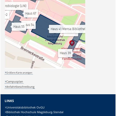
Größere Karte anzeigen
Campusplan
Anfahrtbeschreibung
LINKS
Universitätsbibliothek OvGU
Bibliothek Hochschule Magdeburg-Stendal