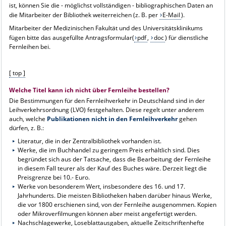
ist, können Sie die - möglichst vollständigen - bibliographischen Daten an
die Mitarbeiter der Bibliothek weiterreichen (z. B. per
E-Mail
).
Mitarbeiter der Medizinischen Fakultät und des Universitätsklinikums
fügen bitte das ausgefüllte Antragsformular(
pdf
,
doc
) für dienstliche
Fernleihen bei.
[ top ]
Welche Titel kann ich nicht über Fernleihe bestellen?
Die Bestimmungen für den Fernleihverkehr in Deutschland sind in der
Leihverkehrsordnung (LVO) festgehalten. Diese regelt unter anderem
auch, welche
Publikationen nicht in den Fernleihverkehr
gehen
dürfen, z. B.:
Literatur, die in der Zentralbibliothek vorhanden ist.
Werke, die im Buchhandel zu geringem Preis erhältlich sind. Dies
begründet sich aus der Tatsache, dass die Bearbeitung der Fernleihe
in diesem Fall teurer als der Kauf des Buches wäre. Derzeit liegt die
Preisgrenze bei 10.- Euro.
Werke von besonderem Wert, insbesondere des 16. und 17.
Jahrhunderts. Die meisten Bibliotheken haben darüber hinaus Werke,
die vor 1800 erschienen sind, von der Fernleihe ausgenommen. Kopien
oder Mikroverfilmungen können aber meist angefertigt werden.
Nachschlagewerke, Loseblattausgaben, aktuelle Zeitschriftenhefte