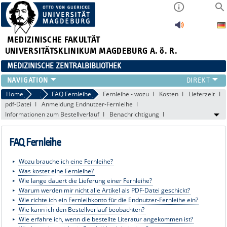
MEDIZINISCHE FAKULTÄT
UNIVERSITÄTSKLINIKUM MAGDEBURG A. ö. R.
MEDIZINISCHE ZENTRALBIBLIOTHEK
LITERATURSUCHE
Home
FAQ
FAQ Fernleihe
Fernleihe - wozu
Kosten
Lieferzeit
pdf-Datei
Anmeldung Endnutzer-Fernleihe
SERVICE
Informationen zum Bestellverlauf
Benachrichtigung
INFORMATIONSKOMPETENZ
AKTUELLES
FAQ Fernleihe
PUBLIZIEREN
NEU HIER?
Wozu brauche ich eine Fernleihe?
SUCHE A-Z
Was kostet eine Fernleihe?
Wie lange dauert die Lieferung einer Fernleihe?
Warum werden mir nicht alle Artikel als PDF-Datei geschickt?
Wie richte ich ein Fernleihkonto für die Endnutzer-Fernleihe ein?
Wie kann ich den Bestellverlauf beobachten?
Wie erfahre ich, wenn die bestellte Literatur angekommen ist?