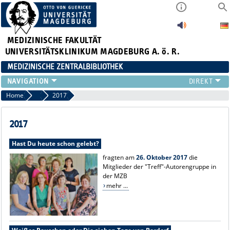
MEDIZINISCHE FAKULTÄT
UNIVERSITÄTSKLINIKUM MAGDEBURG A. ö. R.
MEDIZINISCHE ZENTRALBIBLIOTHEK
LITERATURSUCHE
Home
Lesungen
2017
SERVICE
INFORMATIONSKOMPETENZ
2017
AKTUELLES
Hast Du heute schon gelebt?
PUBLIZIEREN
fragten am
26. Oktober 2017
die
NEU HIER?
Mitglieder der "Treff"-Autorengruppe in
SUCHE A-Z
der MZB
mehr ...