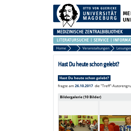
ME
UN
MEDIZINISCHE ZENTRALBIBLIOTHEK
LITERATURSUCHE
SERVICE
INFORMA
Home
Aktuelles
Veranstaltungen
Lesunge
Hast Du heute schon gelebt?
Hast Du heute schon gelebt?
fragte am
26.10.2017
die "Treff"-Autorengr
Bildergalerie (10 Bilder)