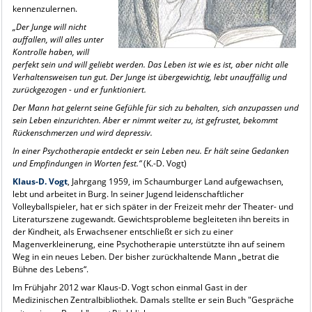
kennenzulernen.
„Der Junge will nicht
auffallen, will alles unter
Kontrolle haben, will
perfekt sein und will geliebt werden. Das Leben ist wie es ist, aber nicht alle
Verhaltensweisen tun gut. Der Junge ist übergewichtig, lebt unauffällig und
zurückgezogen - und er funktioniert.
Der Mann hat gelernt seine Gefühle für sich zu behalten, sich anzupassen und
sein Leben einzurichten. Aber er nimmt weiter zu, ist gefrustet, bekommt
Rückenschmerzen und wird depressiv.
In einer Psychotherapie entdeckt er sein Leben neu. Er hält seine Gedanken
und Empfindungen in Worten fest.“
(K.-D. Vogt)
Klaus-D. Vogt
, Jahrgang 1959, im Schaumburger Land aufgewachsen,
lebt und arbeitet in Burg. In seiner Jugend leidenschaftlicher
Volleyballspieler, hat er sich später in der Freizeit mehr der Theater- und
Literaturszene zugewandt. Gewichtsprobleme begleiteten ihn bereits in
der Kindheit, als Erwachsener entschließt er sich zu einer
Magenverkleinerung, eine Psychotherapie unterstützte ihn auf seinem
Weg in ein neues Leben. Der bisher zurückhaltende Mann „betrat die
Bühne des Lebens“.
Im Frühjahr 2012 war Klaus-D. Vogt schon einmal Gast in der
Medizinischen Zentralbibliothek. Damals stellte er sein Buch "Gespräche