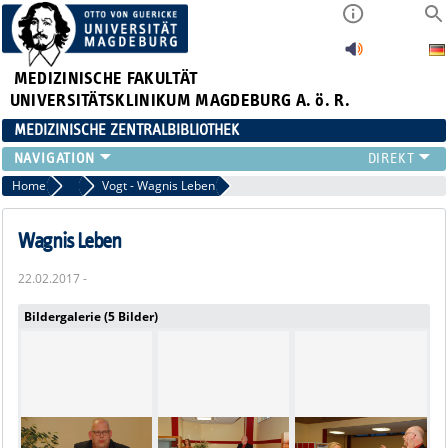
MEDIZINISCHE FAKULTÄT
UNIVERSITÄTSKLINIKUM MAGDEBURG A. ö. R.
MEDIZINISCHE ZENTRALBIBLIOTHEK
LITERATURSUCHE
Home
2017
Vogt - Wagnis Leben
SERVICE
INFORMATIONSKOMPETENZ
Wagnis Leben
AKTUELLES
22.02.2017 -
PUBLIZIEREN
NEU HIER?
Bildergalerie (5 Bilder)
SUCHE A-Z