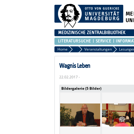
ME
UN
MEDIZINISCHE ZENTRALBIBLIOTHEK
LITERATURSUCHE
SERVICE
INFORMA
Home
Aktuelles
Veranstaltungen
Lesunge
Wagnis Leben
22.02.2017 -
Bildergalerie (5 Bilder)