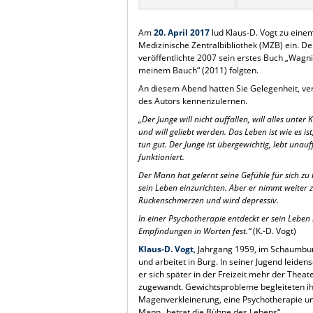
Am
20. April 2017
lud Klaus-D. Vogt zu einem
Medizinische Zentralbibliothek (MZB) ein. De
veröffentlichte 2007 sein erstes Buch „Wagn
meinem Bauch“ (2011) folgten.
An diesem Abend hatten Sie Gelegenheit, ver
des Autors kennenzulernen.
„Der Junge will nicht auffallen, will alles unter 
und will geliebt werden. Das Leben ist wie es is
tun gut. Der Junge ist übergewichtig, lebt unau
funktioniert.
Der Mann hat gelernt seine Gefühle für sich zu
sein Leben einzurichten. Aber er nimmt weiter z
Rückenschmerzen und wird depressiv.
In einer Psychotherapie entdeckt er sein Leben
Empfindungen in Worten fest.“
(K.-D. Vogt)
Klaus-D. Vogt
, Jahrgang 1959, im Schaumbu
und arbeitet in Burg. In seiner Jugend leidens
er sich später in der Freizeit mehr der Theat
zugewandt. Gewichtsprobleme begleiteten ihn 
Magenverkleinerung, eine Psychotherapie un
Mann „betrat die Bühne des Lebens“.