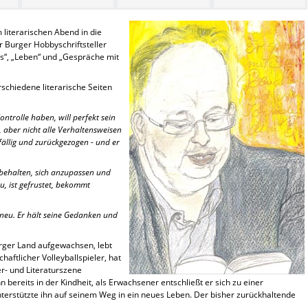
 literarischen Abend in die
r Burger Hobbyschriftsteller
is“, „Leben“ und „Gespräche mit
schiedene literarische Seiten
Kontrolle haben, will perfekt sein
t, aber nicht alle Verhaltensweisen
ffällig und zurückgezogen - und er
 behalten, sich anzupassen und
u, ist gefrustet, bekommt
 neu. Er hält seine Gedanken und
rger Land aufgewachsen, lebt
chaftlicher Volleyballspieler, hat
er- und Literaturszene
bereits in der Kindheit, als Erwachsener entschließt er sich zu einer
terstützte ihn auf seinem Weg in ein neues Leben. Der bisher zurückhaltende