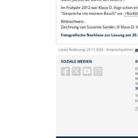
Im Frühjahr 2012 war Klaus-D. Vogt schon ein
"Gespräche mit meinem Bauch" vor.
Rückbl
Bildnachweis:
Zeichnung von Susanne Sander, © Klaus-D. 
Fotografische Nachlese zur Lesung am 20.
Letzte Änderung: 29.11.2024 - Ansprechpartner:
SOZIALE MEDIEN
K
O
M
M
S
3
T
F