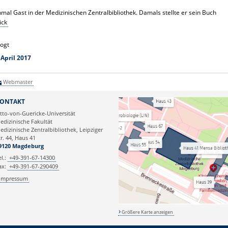
mal Gast in der Medizinischen Zentralbibliothek. Damals stellte er sein Buch
ick
Vogt
 April 2017
Webmaster
ONTAKT
tto-von-Guericke-Universität
edizinische Fakultät
edizinische Zentralbibliothek, Leipziger
tr. 44, Haus 41
9120 Magdeburg
el.:
+49-391-67-14300
ax:
+49-391-67-290409
Impressum
Größere Karte anzeigen