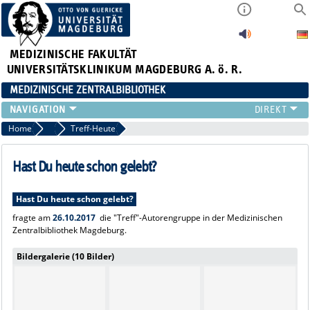
MEDIZINISCHE FAKULTÄT
UNIVERSITÄTSKLINIKUM MAGDEBURG A. ö. R.
MEDIZINISCHE ZENTRALBIBLIOTHEK
LITERATURSUCHE
Home
2017
Treff-Heute
SERVICE
INFORMATIONSKOMPETENZ
Hast Du heute schon gelebt?
AKTUELLES
PUBLIZIEREN
Hast Du heute schon gelebt?
NEU HIER?
fragte am
26.10.2017
die "Treff"-Autorengruppe in der Medizinischen
Zentralbibliothek Magdeburg.
SUCHE A-Z
Bildergalerie (10 Bilder)