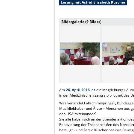
Lesung mit Astrid Elisabeth Kuscher
Bildergalerie (9 Bilder)
Am
26. April 2016
las die Magdeburger Autori
in der Medizinischen Zentralbibliothek des 
Was verbindet Fallschirmspringer, Bundesg
Musikliebhaber und Ärzte – Menschen aus g
den USA miteinander?
Sie alle haben sich an der Spendenaktion d
Renovierung der Treppenstufen des Nordt
beteiligt – und Astrid Kuscher hat ihre Bew