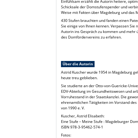
Einfühlsam erzählt die Autorin heitere, opti
Schicksale der Domstufenspender und verbin
Weise mit Fakten über Magdeburg und das 
430 Stufen brauchten und fanden einen Paten
Sie einige von Ihnen kennen. Verpassen Sie n
Autorin ins Gespräch zu kommen und mehr ü
des Domfördervereins zu erfahren.
Über die Autorin
Astrid Kuscher wurde 1954 in Magdeburg gebo
heute treu geblieben.
Sie studierte an der Otto-von-Guericke-Unive
EDV-Abteilung im Gesundheitswesen und arbe
Vorruhestand in der Staatskanzlei. Die gewon
ehrenamtlichen Tätigkeiten im Vorstand de
von 1990 e. V.
Kuscher, Astrid Elisabeth:
Eine Stufe – Meine Stufe : Magdeburger Domg
ISBN 978-3-95462-574-1
Fotos: