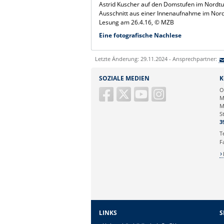
Astrid Kuscher auf den Domstufen im Nord
Ausschnitt aus einer Innenaufnahme im Nor
Lesung am 26.4.16, © MZB
Eine fotografische Nachlese
Letzte Änderung: 29.11.2024 - Ansprechpartner:
SOZIALE MEDIEN
K
O
M
M
S
3
T
F
LINKS
S