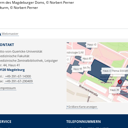
turm des Magdeburger Doms, © Norbert Perner
dturm, © Norbert Perner
Webmaster
ONTAKT
tto-von-Guericke-Universität
edizinische Fakultät
edizinische Zentralbibliothek, Leipziger
tr. 44, Haus 41
9120 Magdeburg
el.:
+49-391-67-14300
ax:
+49-391-67-290409
Impressum
Größere Karte anzeigen
ERVICE
TELEFONNUMMERN