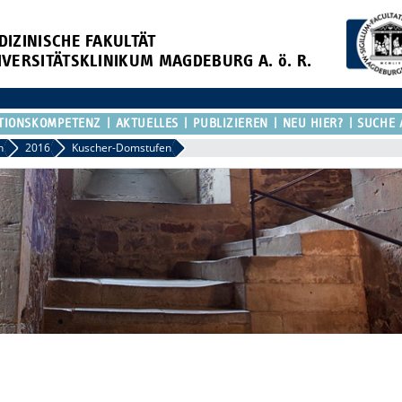
DIZINISCHE FAKULTÄT
IVERSITÄTSKLINIKUM MAGDEBURG A. ö. R.
TIONSKOMPETENZ
AKTUELLES
PUBLIZIEREN
NEU HIER?
SUCHE 
n
2016
Kuscher-Domstufen