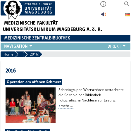
MEDIZINISCHE FAKULTÄT
UNIVERSITÄTSKLINIKUM MAGDEBURG A. ö. R.
MEDIZINISCHE ZENTRALBIBLIOTHEK
LITERATURSUCHE
Home
Lesungen
2016
SERVICE
INFORMATIONSKOMPETENZ
2016
AKTUELLES
Operation am offenen Schmerz
PUBLIZIEREN
Schreibgruppe Wortschätze betrachtete
NEU HIER?
die Seiten einer Bibliothek
SUCHE A-Z
Fotografische Nachlese zur Lesung
mehr ...