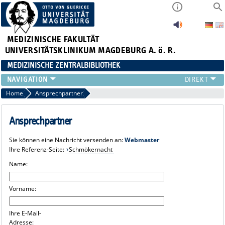
MEDIZINISCHE FAKULTÄT
UNIVERSITÄTSKLINIKUM MAGDEBURG A. ö. R.
MEDIZINISCHE ZENTRALBIBLIOTHEK
LITERATURSUCHE
Home
Ansprechpartner
SERVICE
INFORMATIONSKOMPETENZ
Ansprechpartner
AKTUELLES
Sie können eine Nachricht versenden an:
Webmaster
PUBLIZIEREN
Ihre Referenz-Seite:
Schmökernacht
NEU HIER?
Name:
SUCHE A-Z
Vorname:
Ihre E-Mail-
Adresse: