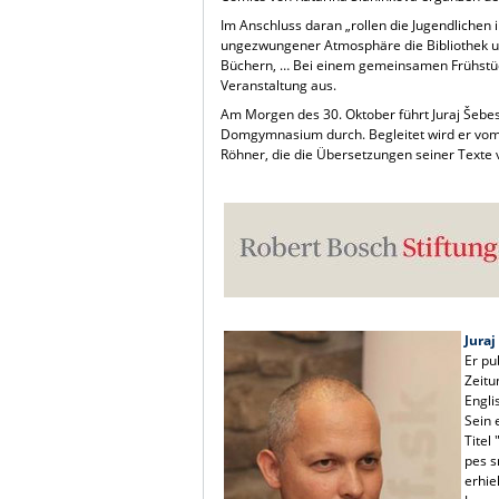
Im Anschluss daran „rollen die Jugendlichen 
ungezwungener Atmosphäre die Bibliothek u
Büchern, … Bei einem gemeinsamen Frühstück 
Veranstaltung aus.
Am Morgen des 30. Oktober führt Juraj Šeb
Domgymnasium durch. Begleitet wird er vo
Röhner, die die Übersetzungen seiner Texte 
Juraj
Er pu
Zeitu
Engli
Sein 
Titel
pes s
erhie