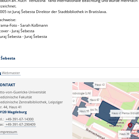
dbuch an. Auch "Venussha" fand internationale Beachtung und wurde mehrfach
zeichnet.
2005 ist Juraj Šebesta Direktor der Stadtbibliothek in Bratislava.
achweise:
rama-Foto - Sarah Koßmann
over - Juraj Šebesta
Juraj Šebesta - Juraj Šebesta
j Šebesta
Webmaster
ONTAKT
tto-von-Guericke-Universität
edizinische Fakultät
edizinische Zentralbibliothek, Leipziger
tr. 44, Haus 41
9120 Magdeburg
el.:
+49-391-67-14300
ax:
+49-391-67-290409
Impressum