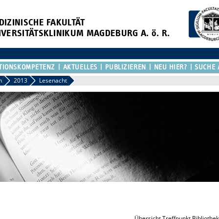
DIZINISCHE FAKULTÄT
IVERSITÄTSKLINIKUM MAGDEBURG A. ö. R.
TIONSKOMPETENZ
AKTUELLES
PUBLIZIEREN
NEU HIER?
SUCHE 
n
2013
Lesenacht
Übersicht Treffpunkt Bibliothek