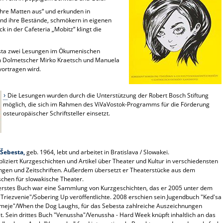
ihre Matten aus“ und erkunden in
nd ihre Bestände, schmökern in eigenen
in der Cafeteria „Mobitz“ klingt die
esta zwei Lesungen im Ökumenischen
m Dolmetscher Mirko Kraetsch und Manuela
vortragen wird.
Die Lesungen wurden durch die Unterstützung der Robert Bosch Stiftung
möglich, die sich im Rahmen des ViVaVostok-Programms für die Förderung
osteuropäischer Schriftsteller einsetzt.
 Šebesta,
geb. 1964, lebt und arbeitet in Bratislava / Slowakei.
bliziert Kurzgeschichten und Artikel über Theater und Kultur in verschiedensten
ngen und Zeitschriften. Außerdem übersetzt er Theaterstücke aus dem
schen für slowakische Theater.
erstes Buch war eine Sammlung von Kurzgeschichten, das er 2005 unter dem
 "Triezvenie"/Sobering Up veröffentlichte. 2008 erschien sein Jugendbuch "Ked'sa
meje"/When the Dog Laughs, für das Sebesta zahlreiche Auszeichnungen
lt. Sein drittes Buch "Venussha"/Venussha - Hard Week knüpft inhaltlich an das