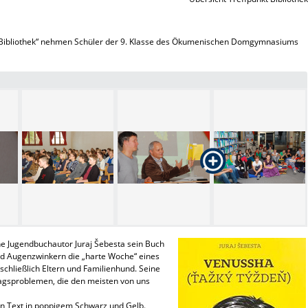
 Bibliothek“ nehmen Schüler der 9. Klasse des Ökumenischen Domgymnasiums
he Jugendbuchautor Juraj Šebesta sein Buch
und Augenzwinkern die „harte Woche“ eines
schließlich Eltern und Familienhund. Seine
tagsproblemen, die den meisten von uns
n Text in poppigem Schwarz und Gelb.