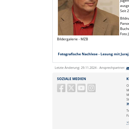
Jugen
ausge
Seit 
Bildn
Pano
Buchc
Foto 
Bildergalerie - MZB
Fotografische Nachlese - Lesung mit Jura
Letzte Änderung: 29.11.2024 - Ansprechpartner:
SOZIALE MEDIEN
K
O
M
M
S
3
T
F