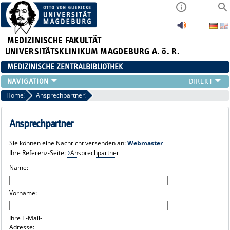
MEDIZINISCHE FAKULTÄT
UNIVERSITÄTSKLINIKUM MAGDEBURG A. ö. R.
MEDIZINISCHE ZENTRALBIBLIOTHEK
LITERATURSUCHE
Home
Ansprechpartner
SERVICE
INFORMATIONSKOMPETENZ
Ansprechpartner
AKTUELLES
Sie können eine Nachricht versenden an:
Webmaster
PUBLIZIEREN
Ihre Referenz-Seite:
Ansprechpartner
NEU HIER?
Name:
SUCHE A-Z
Vorname:
Ihre E-Mail-
Adresse: