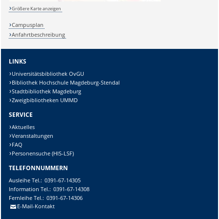
Größere Karte anzeigen
Campusplan
Anfahrtbeschreibung
LINKS
Universitätsbibliothek OvGU
Bibliothek Hochschule Magdeburg-Stendal
Stadtbibliothek Magdeburg
Zweigbibliotheken UMMD
SERVICE
Aktuelles
Veranstaltungen
FAQ
Personensuche (HIS-LSF)
TELEFONNUMMERN
Ausleihe
Tel.:
0391-67-14305
Information
Tel.:
0391-67-14308
Fernleihe
Tel.:
0391-67-14306
E-Mail-Kontakt