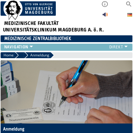
MEDIZINISCHE FAKULTÄT
UNIVERSITÄTSKLINIKUM MAGDEBURG A. ö. R.
MEDIZINISCHE ZENTRALBIBLIOTHEK
LITERATURSUCHE
Home
FAQ
Anmeldung
SERVICE
INFORMATIONSKOMPETENZ
AKTUELLES
PUBLIZIEREN
NEU HIER?
SUCHE A-Z
Anmeldung