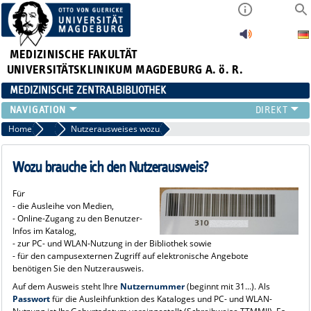
MEDIZINISCHE FAKULTÄT
UNIVERSITÄTSKLINIKUM MAGDEBURG A. ö. R.
MEDIZINISCHE ZENTRALBIBLIOTHEK
LITERATURSUCHE
Home
Nutzerausweis
Nutzerausweises wozu
SERVICE
INFORMATIONSKOMPETENZ
Wozu brauche ich den Nutzerausweis?
AKTUELLES
Für
PUBLIZIEREN
- die Ausleihe von Medien,
NEU HIER?
- Online-Zugang zu den Benutzer-
Infos im Katalog,
SUCHE A-Z
- zur PC- und WLAN-Nutzung in der Bibliothek sowie
- für den campusexternen Zugriff auf elektronische Angebote
benötigen Sie den Nutzerausweis.
Auf dem Ausweis steht Ihre
Nutzernummer
(beginnt mit 31...). Als
Passwort
für die Ausleihfunktion des Kataloges und PC- und WLAN-