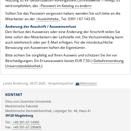
Nutzung ist Ihr Geburtsdatum voreingestellt (Schreibweise TTMMJJ). Es
wird empfohlen, das
Passwort im Katalog zu ändern
.
Sollten Sie das Passwort vergessen haben, wenden Sie sich bitte an die
Mitarbeiter an der
Ausleihtheke
, Tel. 0391 / 67 143 05.
Änderung der Anschrift / Ausweisverlust
Den Verlust des Ausweises oder eine Änderung der Anschrift teilen Sie
bitte sofort den Mitarbeitern der Leihstelle mit. Die Verlustmeldung kann
auch telefonisch oder per E-Mail erfolgen. Für die missbräuchliche
Benutzung von Ausweisen haften die Eigentümer.
Bitte achten Sie sorgfältig auf Ihren Ausweis und schützen Sie ihn vor
Beschädigungen. Ein Ersatzausweis kostet EUR 7,50 (
Gebührenordnung
Universitätsbibliothek
).
Letzte Änderung: 28.07.2026 - Ansprechpartner:
Webmaster
KONTAKT
Otto-von-Guericke-Universität
Medizinische Fakultät
Medizinische Zentralbibliothek, Leipziger Str. 44, Haus 41
39120 Magdeburg
Tel.:
+49-391-67-14300
Fax:
+49-391-67-290409