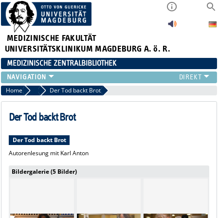
MEDIZINISCHE FAKULTÄT
UNIVERSITÄTSKLINIKUM MAGDEBURG A. ö. R.
MEDIZINISCHE ZENTRALBIBLIOTHEK
LITERATURSUCHE
Home
2010
Der Tod backt Brot
SERVICE
INFORMATIONSKOMPETENZ
Der Tod backt Brot
AKTUELLES
PUBLIZIEREN
Der Tod backt Brot
NEU HIER?
Autorenlesung mit Karl Anton
SUCHE A-Z
Bildergalerie (5 Bilder)