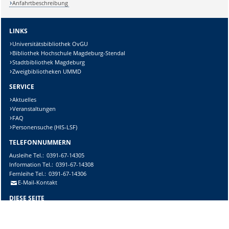
Anfahrtbeschreibung
LINKS
Universitätsbibliothek OvGU
Bibliothek Hochschule Magdeburg-Stendal
Stadtbibliothek Magdeburg
Zweigbibliotheken UMMD
SERVICE
Aktuelles
Veranstaltungen
FAQ
Personensuche (HIS-LSF)
TELEFONNUMMERN
Ausleihe
Tel.:
0391-67-14305
Information
Tel.:
0391-67-14308
Fernleihe
Tel.:
0391-67-14306
E-Mail-Kontakt
DIESE SEITE
Vorlesen
Drucken
Permalink