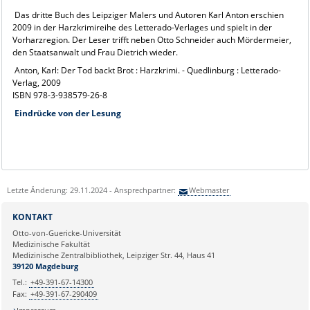
Das dritte Buch des Leipziger Malers und Autoren Karl Anton erschien
2009 in der Harzkrimireihe des Letterado-Verlages und spielt in der
Vorharzregion. Der Leser trifft neben Otto Schneider auch Mördermeier,
den Staatsanwalt und Frau Dietrich wieder.
Anton, Karl: Der Tod backt Brot : Harzkrimi. - Quedlinburg : Letterado-
Verlag, 2009
ISBN 978-3-938579-26-8
Eindrücke von der Lesung
Letzte Änderung: 29.11.2024 - Ansprechpartner:
Webmaster
KONTAKT
Otto-von-Guericke-Universität
Medizinische Fakultät
Medizinische Zentralbibliothek, Leipziger Str. 44, Haus 41
39120 Magdeburg
Tel.:
+49-391-67-14300
Fax:
+49-391-67-290409