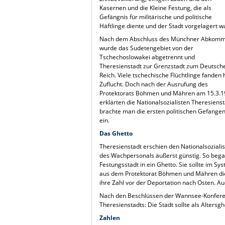
Kasernen und die Kleine Festung, die als
Gefängnis für militärische und politische
Häftlinge diente und der Stadt vorgelagert w
Nach dem Abschluss des Münchner Abkom
wurde das Sudetengebiet von der
Tschechoslowakei abgetrennt und
Theresienstadt zur Grenzstadt zum Deutsch
Reich. Viele tschechische Flüchtlinge fanden 
Zuflucht. Doch nach der Ausrufung des
Protektorats Böhmen und Mähren am 15.3.
erklärten die Nationalsozialisten Theresiens
brachte man die ersten politischen Gefangene
ein.
Das Ghetto
Theresienstadt erschien den Nationalsozialis
des Wachpersonals äußerst günstig. So be
Festungsstadt in ein Ghetto. Sie sollte im 
aus dem Protektorat Böhmen und Mähren di
ihre Zahl vor der Deportation nach Osten. A
Nach den Beschlüssen der Wannsee-Konferenz
Theresienstadts: Die Stadt sollte als Alters
Zahlen