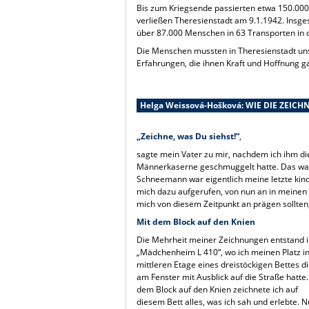
Bis zum Kriegsende passierten etwa 150.000 
verließen Theresienstadt am 9.1.1942. Insg
über 87.000 Menschen in 63 Transporten in d
Die Menschen mussten in Theresienstadt uns
Erfahrungen, die ihnen Kraft und Hoffnung g
Helga Weissová-Hošková: WIE DIE ZEI
„Zeichne, was Du siehst!“
,
sagte mein Vater zu mir, nachdem ich ihm d
Männerkaserne geschmuggelt hatte. Das war
Schneemann war eigentlich meine letzte kind
mich dazu aufgerufen, von nun an in meinen 
mich von diesem Zeitpunkt an prägen sollten
Mit dem Block auf den Knien
Die Mehrheit meiner Zeichnungen entstand 
„Mädchenheim L 410“, wo ich meinen Platz in
mittleren Etage eines dreistöckigen Bettes di
am Fenster mit Ausblick auf die Straße hatte.
dem Block auf den Knien zeichnete ich auf
diesem Bett alles, was ich sah und erlebte. N