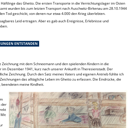
Häftlinge das Ghetto. Die ersten Transporte in die Vernichtungslager im Osten
esamt wurden bis zum letzten Transport nach Auschwitz-Birkenau am 28.10.1944
en Tod geschickt, von denen nur etwa 4.000 den Krieg überlebten.
agbares Leid ertragen. Aber es gab auch Ereignisse, Erlebnisse und
aben.
CHNUNGEN ENTSTANDEN
ie Zeichnung mit dem Schneemann und den spielenden Kindern in die
 im Dezember 1941, kurz nach unserer Ankunft in Theresienstadt. Der
liche Zeichnung. Durch den Satz meines Vaters und eigenen Antrieb fühlte ich
Zeichnungen das alltägliche Leben im Ghetto zu erfassen. Die Eindrücke, die
, beendeten meine Kindheit.
im
 der
rekt
 Mit
ur