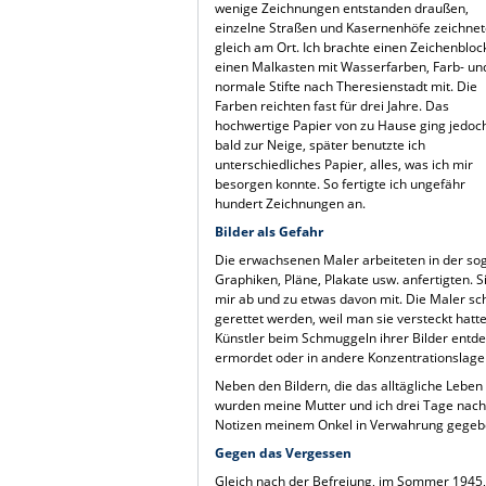
wenige Zeichnungen entstanden draußen,
einzelne Straßen und Kasernenhöfe zeichnet
gleich am Ort. Ich brachte einen Zeichenbloc
einen Malkasten mit Wasserfarben, Farb- un
normale Stifte nach Theresienstadt mit. Die
Farben reichten fast für drei Jahre. Das
hochwertige Papier von zu Hause ging jedoc
bald zur Neige, später benutzte ich
unterschiedliches Papier, alles, was ich mir
besorgen konnte. So fertigte ich ungefähr
hundert Zeichnungen an.
Bilder als Gefahr
Die erwachsenen Maler arbeiteten in der so
Graphiken, Pläne, Plakate usw. anfertigten.
mir ab und zu etwas davon mit. Die Maler sc
gerettet werden, weil man sie versteckt ha
Künstler beim Schmuggeln ihrer Bilder entdec
ermordet oder in andere Konzentrationslage
Neben den Bildern, die das alltägliche Lebe
wurden meine Mutter und ich drei Tage nach
Notizen meinem Onkel in Verwahrung gegeben
Gegen das Vergessen
Gleich nach der Befreiung, im Sommer 1945, a