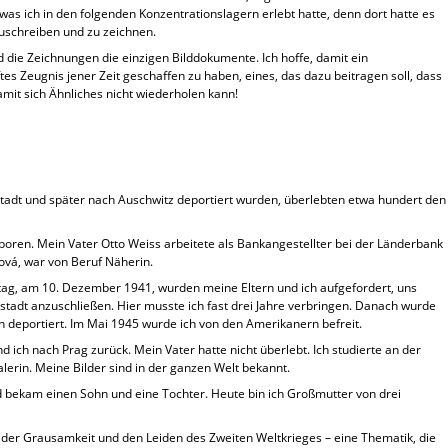
as ich in den folgenden Konzentrationslagern erlebt hatte, denn dort hatte es
uschreiben und zu zeichnen.
nd die Zeichnungen die einzigen Bilddokumente. Ich hoffe, damit ein
s Zeugnis jener Zeit geschaffen zu haben, eines, das dazu beitragen soll, dass
mit sich Ähnliches nicht wiederholen kann!
tadt und später nach Auschwitz deportiert wurden, überlebten etwa hundert den
oren. Mein Vater Otto Weiss arbeitete als Bankangestellter bei der Länderbank
ová, war von Beruf Näherin.
ag, am 10. Dezember 1941, wurden meine Eltern und ich aufgefordert, uns
tadt anzuschließen. Hier musste ich fast drei Jahre verbringen. Danach wurde
 deportiert. Im Mai 1945 wurde ich von den Amerikanern befreit.
ich nach Prag zurück. Mein Vater hatte nicht überlebt. Ich studierte an der
rin. Meine Bilder sind in der ganzen Welt bekannt.
nd bekam einen Sohn und eine Tochter. Heute bin ich Großmutter von drei
 der Grausamkeit und den Leiden des Zweiten Weltkrieges – eine Thematik, die