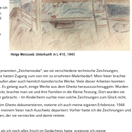
e ich
k,
d
h
genannten „Zeichenstube“, wo sie verschiedene technische Zeichnungen,
 Sie hatten Zugang zum von mir so ersehnten Malerbedarf. Mein Vater brachte
hufen aber auch heimlich künstlerische Werke. Viele dieser Arbeiten konnten
tte. Es gelang auch, einige Werke aus dem Ghetto herauszuschmuggeln. Wurden
kt, brachte man sie und ihre Familien in die Kleine Festung. Dort wurden sie
r gebracht. – Im Kinderheim suchte man solche Zeichnungen zum Glück nicht.
n im Ghetto dokumentieren, notierte ich auch meine eigenen Erlebnisse. 1944
 meinem Vater nach Auschwitz deportiert. Vorher hatte ich die Zeichnungen und
, der sie versteckte und damit rettete.
ls ich noch alles frisch im Gedächtnis hatte, ergänzte ich meine