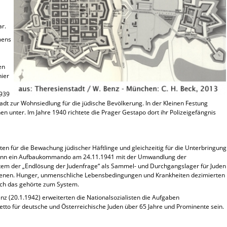
ar.
mens
en
hier
1939
tadt zur Wohnsiedlung für die jüdische Bevölkerung. In der Kleinen Festung
n unter. Im Jahre 1940 richtete die Prager Gestapo dort ihr Polizeigefängnis
ten für die Bewachung jüdischer Häftlinge und gleichzeitig für die Unterbringung
gann ein Aufbaukommando am 24.11.1941 mit der Umwandlung der
System der „Endlösung der Judenfrage“ als Sammel- und Durchgangslager für Juden
enen. Hunger, unmenschliche Lebensbedingungen und Krankheiten dezimierten
uch das gehörte zum System.
 (20.1.1942) erweiterten die Nationalsozialisten die Aufgaben
ghetto für deutsche und Österreichische Juden über 65 Jahre und Prominente sein.