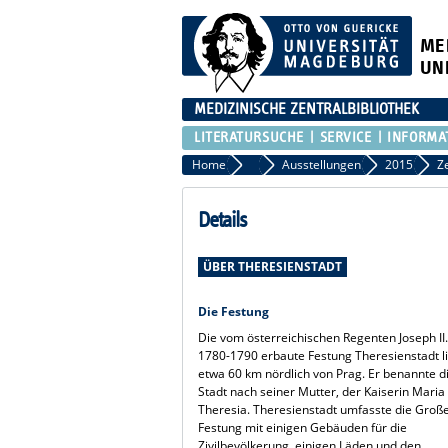
ME
UN
MEDIZINISCHE ZENTRALBIBLIOTHEK
LITERATURSUCHE
SERVICE
INFORMA
Home
Veranstaltungen
Ausstellungen
2015
Z
Details
ÜBER THERESIENSTADT
Die Festung
Die vom österreichischen Regenten Joseph II
1780-1790 erbaute Festung Theresienstadt l
etwa 60 km nördlich von Prag. Er benannte d
Stadt nach seiner Mutter, der Kaiserin Maria
Theresia. Theresienstadt umfasste die Groß
Festung mit einigen Gebäuden für die
Zivilbevölkerung, einigen Läden und den