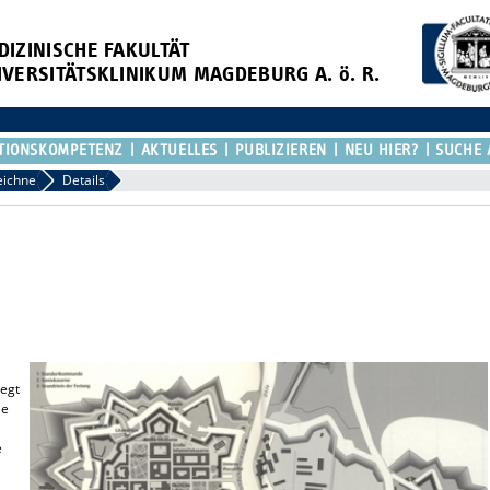
DIZINISCHE FAKULTÄT
IVERSITÄTSKLINIKUM MAGDEBURG A. ö. R.
TIONSKOMPETENZ
AKTUELLES
PUBLIZIEREN
NEU HIER?
SUCHE 
eichne
Details
.
iegt
ie
e