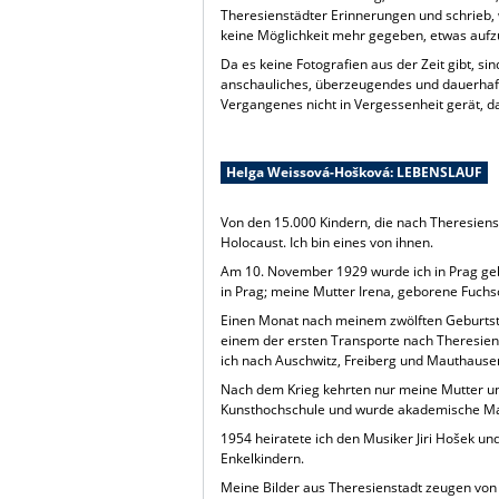
Theresienstädter Erinnerungen und schrieb, w
keine Möglichkeit mehr gegeben, etwas aufz
Da es keine Fotografien aus der Zeit gibt, si
anschauliches, überzeugendes und dauerhafte
Vergangenes nicht in Vergessenheit gerät, da
Helga Weissová-Hošková: LEBENSLAUF
Von den 15.000 Kindern, die nach Theresiens
Holocaust. Ich bin eines von ihnen.
Am 10. November 1929 wurde ich in Prag geb
in Prag; meine Mutter Irena, geborene Fuchs
Einen Monat nach meinem zwölften Geburtst
einem der ersten Transporte nach Theresiens
ich nach Auschwitz, Freiberg und Mauthausen
Nach dem Krieg kehrten nur meine Mutter und 
Kunsthochschule und wurde akademische Male
1954 heiratete ich den Musiker Jiri Hošek u
Enkelkindern.
Meine Bilder aus Theresienstadt zeugen von