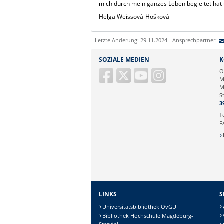
mich durch mein ganzes Leben begleitet hat 
Helga Weissová-Hošková
Letzte Änderung: 29.11.2024 - Ansprechpartner:
SOZIALE MEDIEN
K
O
M
M
S
3
T
F
LINKS
S
Universitätsbibliothek OvGU
Bibliothek Hochschule Magdeburg-