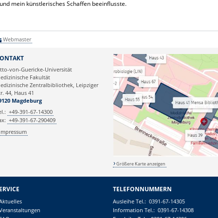
und mein künstlerisches Schaffen beeinflusste.
Webmaster
ONTAKT
tto-von-Guericke-Universität
edizinische Fakultät
edizinische Zentralbibliothek, Leipziger
tr. 44, Haus 41
9120 Magdeburg
el.:
+49-391-67-14300
ax:
+49-391-67-290409
Impressum
Größere Karte anzeigen
ERVICE
TELEFONNUMMERN
Aktuelles
Ausleihe
Tel.:
0391-67-14305
Veranstaltungen
Information
Tel.:
0391-67-14308