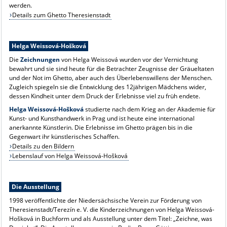
werden.
Details zum Ghetto Theresienstadt
Helga Weissová-Hošková
Die
Zeichnungen
von Helga Weissová wurden vor der Vernichtung
bewahrt und sie sind heute für die Betrachter Zeugnisse der Gräueltaten
und der Not im Ghetto, aber auch des Überlebenswillens der Menschen.
Zugleich spiegeln sie die Entwicklung des 12jährigen Mädchens wider,
dessen Kindheit unter dem Druck der Erlebnisse viel zu früh endete.
Helga Weissová-Hošková
studierte nach dem Krieg an der Akademie für
Kunst- und Kunsthandwerk in Prag und ist heute eine international
anerkannte Künstlerin. Die Erlebnisse im Ghetto prägen bis in die
Gegenwart ihr künstlerisches Schaffen.
Details zu den Bildern
Lebenslauf von Helga Weissová-Hošková
Die Ausstellung
1998 veröffentlichte der Niedersächsische Verein zur Förderung von
Theresienstadt/Terezín e. V. die Kinderzeichnungen von Helga Weissová-
Hošková in Buchform und als Ausstellung unter dem Titel: „Zeichne, was