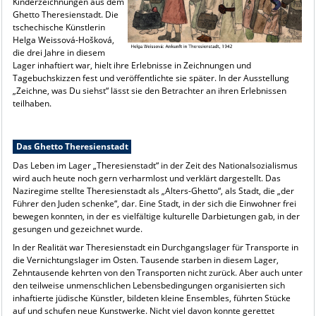
Kinderzeichnungen aus dem
Ghetto Theresienstadt. Die
tschechische Künstlerin
Helga Weissová-Hošková,
die drei Jahre in diesem
Lager inhaftiert war, hielt ihre Erlebnisse in Zeichnungen und
Tagebuchskizzen fest und veröffentlichte sie später. In der Ausstellung
„Zeichne, was Du siehst“ lässt sie den Betrachter an ihren Erlebnissen
teilhaben.
Das Ghetto Theresienstadt
Das Leben im Lager „Theresienstadt“ in der Zeit des Nationalsozialismus
wird auch heute noch gern verharmlost und verklärt dargestellt. Das
Naziregime stellte Theresienstadt als „Alters-Ghetto“, als Stadt, die „der
Führer den Juden schenke“, dar. Eine Stadt, in der sich die Einwohner frei
bewegen konnten, in der es vielfältige kulturelle Darbietungen gab, in der
gesungen und gezeichnet wurde.
In der Realität war Theresienstadt ein Durchgangslager für Transporte in
die Vernichtungslager im Osten. Tausende starben in diesem Lager,
Zehntausende kehrten von den Transporten nicht zurück. Aber auch unter
den teilweise unmenschlichen Lebensbedingungen organisierten sich
inhaftierte jüdische Künstler, bildeten kleine Ensembles, führten Stücke
auf und schufen neue Kunstwerke. Nicht viel davon konnte gerettet