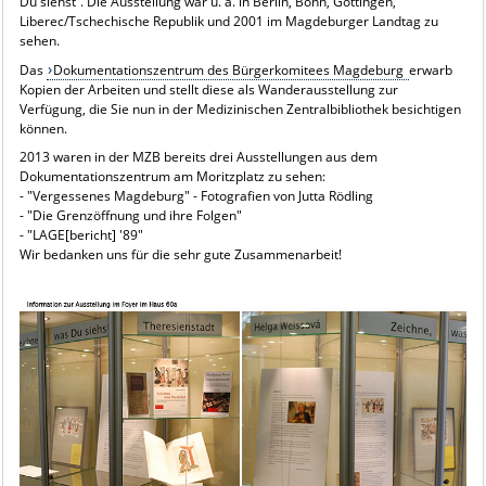
Du siehst“. Die Ausstellung war u. a. in Berlin, Bonn, Göttingen,
Liberec/Tschechische Republik und 2001 im Magdeburger Landtag zu
sehen.
Das
Dokumentationszentrum des Bürgerkomitees Magdeburg
erwarb
Kopien der Arbeiten und stellt diese als Wanderausstellung zur
Verfügung, die Sie nun in der Medizinischen Zentralbibliothek besichtigen
können.
2013 waren in der MZB bereits drei Ausstellungen aus dem
Dokumentationszentrum am Moritzplatz zu sehen:
- "
Vergessenes Magdeburg
" - Fotografien von Jutta Rödling
- "
Die Grenzöffnung und ihre Folgen
"
- "
LAGE[bericht] '89
"
Wir bedanken uns für die sehr gute Zusammenarbeit!