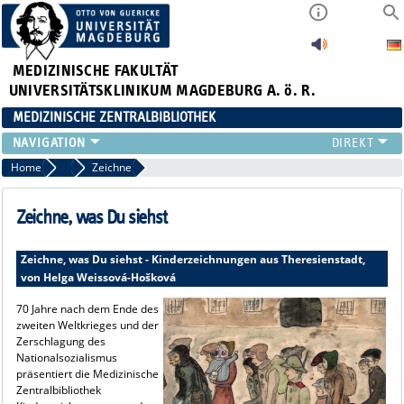
MEDIZINISCHE FAKULTÄT
UNIVERSITÄTSKLINIKUM MAGDEBURG A. ö. R.
MEDIZINISCHE ZENTRALBIBLIOTHEK
LITERATURSUCHE
Home
2015
Zeichne
SERVICE
INFORMATIONSKOMPETENZ
Zeichne, was Du siehst
AKTUELLES
PUBLIZIEREN
Zeichne, was Du siehst - Kinderzeichnungen aus Theresienstadt,
von Helga Weissová-Hošková
NEU HIER?
SUCHE A-Z
70 Jahre nach dem Ende des
zweiten Weltkrieges und der
Zerschlagung des
Nationalsozialismus
präsentiert die Medizinische
Zentralbibliothek