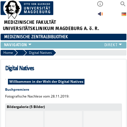
MEDIZINISCHE FAKULTÄT
UNIVERSITÄTSKLINIKUM MAGDEBURG A. ö. R.
MEDIZINISCHE ZENTRALBIBLIOTHEK
LITERATURSUCHE
Home
2019
Digital Natives
SERVICE
INFORMATIONSKOMPETENZ
Digital Natives
AKTUELLES
-
PUBLIZIEREN
Willkommen in der Welt der Digital Natives
NEU HIER?
Buchpremiere
SUCHE A-Z
Fotografische Nachlese vom 28.11.2019:
Bildergalerie (5 Bilder)