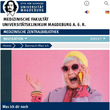
MEDIZINISCHE FAKULTÄT
UNIVERSITÄTSKLINIKUM MAGDEBURG A. ö. R.
MEDIZINISCHE ZENTRALBIBLIOTHEK
LITERATURSUCHE
Home
2020
Bannach-Was ich
SERVICE
INFORMATIONSKOMPETENZ
AKTUELLES
PUBLIZIEREN
NEU HIER?
SUCHE A-Z
Was ich dir noch