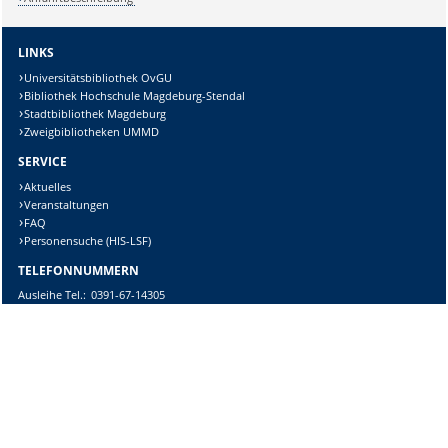
LINKS
Universitätsbibliothek OvGU
Bibliothek Hochschule Magdeburg-Stendal
Stadtbibliothek Magdeburg
Zweigbibliotheken UMMD
SERVICE
Aktuelles
Veranstaltungen
FAQ
Personensuche (HIS-LSF)
TELEFONNUMMERN
Ausleihe
Tel.:
0391-67-14305
Information
Tel.:
0391-67-14308
Fernleihe
Tel.:
0391-67-14306
E-Mail-Kontakt
DIESE SEITE
Vorlesen
Drucken
Permalink