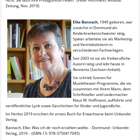
nicht. Sie lässt ihre Protagonistin reden.“ (Peter Hoffmann, Mitteldt.
Zeitung, Nov. 2019)
Elke Bannach
, 1949 geboren, war
zunächst in Dortmund als
Kinderkrankenschwester tätig.
Später arbeitete sie als Marketing-
und Vertriebsleiterin in
verschiedenen Fachverlagen.
Seit 2003 ist sie als freiberufliche
Autorin tätig und lebt heute in
Renneritz (Sachsen-Anhalt).
Sie schrieb Szenen für
Musiktheater-Programme, die sie
zusammen mit ihrem Mann, dem
Schriftsteller und Liedermacher
Klaus W. Hoffmann, aufführte und
veröffentlichte Lyrik sowie Geschichten für Kinder und Jugendliche.
Im Herbst 2019 erschien ihr erstes Buch für Erwachsene beim Unkorekt-
Verlag.
Bannach, Elke: Was ich dir noch erzählen wollte. - Dortmund : Unkorekt-
Verlag, 2019. - (ISBN-13: 978-3750417045)