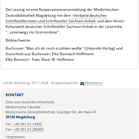
Die Lesung ist eine Kooperationsveranstaltung der Medizinischen
Zentralbibliothek Magdeburg mit dem
Verband deutscher
Schriftstellerinnen und Schriftsteller Sachsen-Anhalt
und dem Verein
Kulturwerk deutscher Schriftsteller Sachsen-Anhalt in der Lesereihe
"...unterwegs ins Grenzenlose".
Bildnachweise
Buchcover "Was ich dir noch erzählen wollte" (Unkorekt-Verlag) und
Ausschnitt aus Buchcover, Elke Bannach-Hoffmann
Elke Bannach - Foto: Klaus W. Hoffmann
Letzte Änderung: 29.11.2024 - Ansprechpartner:
Webmaster
KONTAKT
Otto-von-Guericke-Universität
Medizinische Fakultät
Medizinische Zentralbibliothek, Leipziger Str. 44, Haus 41
39120 Magdeburg
Tel.:
+49-391-67-14300
Fax:
+49-391-67-290409
Impressum