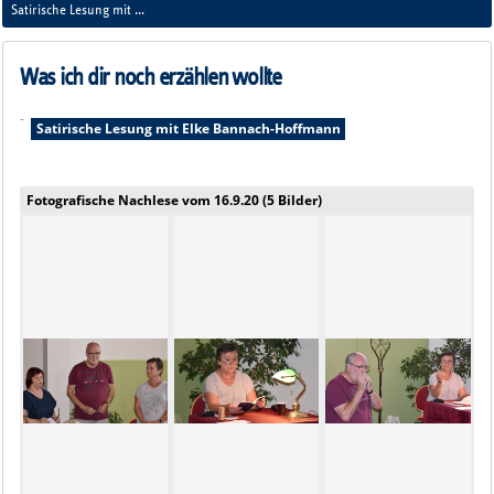
erzählen wollte
Satirische Lesung mit
Elke Bannach-Hoffmann
Was ich dir noch erzählen wollte
-
Satirische Lesung mit Elke Bannach-Hoffmann
Fotografische Nachlese vom 16.9.20 (5 Bilder)