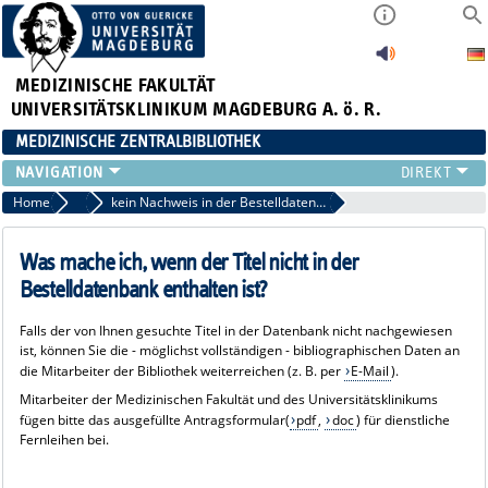
MEDIZINISCHE FAKULTÄT
UNIVERSITÄTSKLINIKUM MAGDEBURG A. ö. R.
MEDIZINISCHE ZENTRALBIBLIOTHEK
LITERATURSUCHE
Home
FAQ Fernleihe
kein Nachweis in der Bestelldatenbank
SERVICE
INFORMATIONSKOMPETENZ
Was mache ich, wenn der Titel nicht in der
AKTUELLES
Bestelldatenbank enthalten ist?
PUBLIZIEREN
Falls der von Ihnen gesuchte Titel in der Datenbank nicht nachgewiesen
NEU HIER?
ist, können Sie die - möglichst vollständigen - bibliographischen Daten an
SUCHE A-Z
die Mitarbeiter der Bibliothek weiterreichen (z. B. per
E-Mail
).
Mitarbeiter der Medizinischen Fakultät und des Universitätsklinikums
fügen bitte das ausgefüllte Antragsformular(
pdf
,
doc
) für dienstliche
Fernleihen bei.