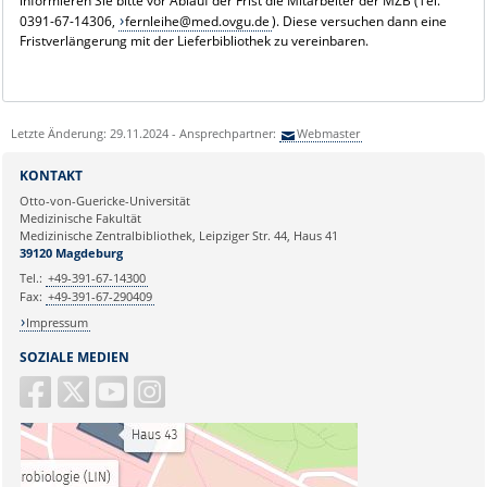
informieren Sie bitte vor Ablauf der Frist die Mitarbeiter der MZB (Tel.
0391-67-14306,
fernleihe@med.ovgu.de
). Diese versuchen dann eine
Fristverlängerung mit der Lieferbibliothek zu vereinbaren.
Letzte Änderung: 29.11.2024 - Ansprechpartner:
Webmaster
KONTAKT
Otto-von-Guericke-Universität
Medizinische Fakultät
Medizinische Zentralbibliothek, Leipziger Str. 44, Haus 41
39120 Magdeburg
Tel.:
+49-391-67-14300
Fax:
+49-391-67-290409
Impressum
SOZIALE MEDIEN