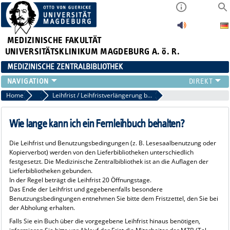
MEDIZINISCHE FAKULTÄT
UNIVERSITÄTSKLINIKUM MAGDEBURG A. ö. R.
MEDIZINISCHE ZENTRALBIBLIOTHEK
LITERATURSUCHE
Home
FAQ Fernleihe
Leihfrist / Leihfristverlängerung bei Buchlieferungen
SERVICE
INFORMATIONSKOMPETENZ
Wie lange kann ich ein Fernleihbuch behalten?
AKTUELLES
Die Leihfrist und Benutzungsbedingungen (z. B. Lesesaalbenutzung oder
PUBLIZIEREN
Kopierverbot) werden von den Lieferbibliotheken unterschiedlich
NEU HIER?
festgesetzt. Die Medizinische Zentralbibliothek ist an die Auflagen der
Lieferbibliotheken gebunden.
SUCHE A-Z
In der Regel beträgt die Leihfrist 20 Öffnungstage.
Das Ende der Leihfrist und gegebenenfalls besondere
Benutzungsbedingungen entnehmen Sie bitte dem Fristzettel, den Sie bei
der Abholung erhalten.
Falls Sie ein Buch über die vorgegebene Leihfrist hinaus benötigen,