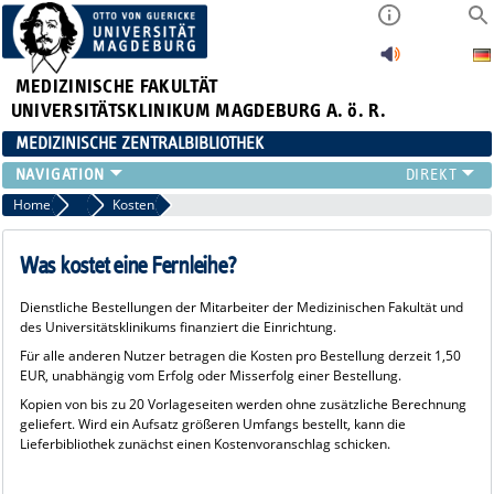
MEDIZINISCHE FAKULTÄT
UNIVERSITÄTSKLINIKUM MAGDEBURG A. ö. R.
MEDIZINISCHE ZENTRALBIBLIOTHEK
LITERATURSUCHE
Home
FAQ Fernleihe
Kosten
SERVICE
INFORMATIONSKOMPETENZ
Was kostet eine Fernleihe?
AKTUELLES
Dienstliche Bestellungen der Mitarbeiter der Medizinischen Fakultät und
PUBLIZIEREN
des Universitätsklinikums finanziert die Einrichtung.
NEU HIER?
Für alle anderen Nutzer betragen die Kosten pro Bestellung derzeit 1,50
SUCHE A-Z
EUR, unabhängig vom Erfolg oder Misserfolg einer Bestellung.
Kopien von bis zu 20 Vorlageseiten werden ohne zusätzliche Berechnung
geliefert. Wird ein Aufsatz größeren Umfangs bestellt, kann die
Lieferbibliothek zunächst einen Kostenvoranschlag schicken.