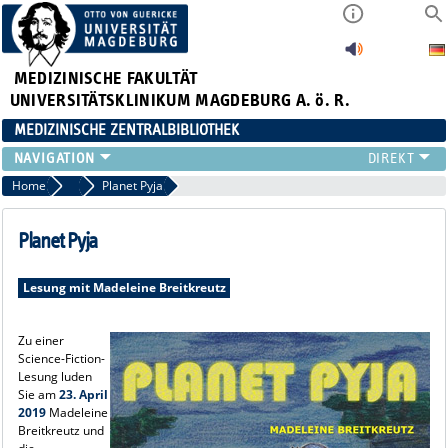
MEDIZINISCHE FAKULTÄT
UNIVERSITÄTSKLINIKUM MAGDEBURG A. ö. R.
MEDIZINISCHE ZENTRALBIBLIOTHEK
LITERATURSUCHE
Home
2019
Planet Pyja
SERVICE
INFORMATIONSKOMPETENZ
Planet Pyja
AKTUELLES
PUBLIZIEREN
Lesung mit Madeleine Breitkreutz
NEU HIER?
SUCHE A-Z
Zu einer
Science-Fiction-
Lesung luden
Sie am
23. April
2019
Madeleine
Breitkreutz und