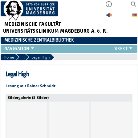
MEDIZINISCHE FAKULTÄT
UNIVERSITÄTSKLINIKUM MAGDEBURG A. ö. R.
MEDIZINISCHE ZENTRALBIBLIOTHEK
LITERATURSUCHE
Home
2019
Legal High
SERVICE
INFORMATIONSKOMPETENZ
Legal High
AKTUELLES
Lesung mit Rainer Schmidt
PUBLIZIEREN
NEU HIER?
Bildergalerie (5 Bilder)
SUCHE A-Z