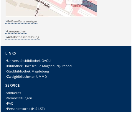
Größere Karte anzeigen
Campusplan
Anfahrtbeschreibung
LINKS
Universitätsbibliothek OvGU
Bibliothek Hochschule Magdeburg-Stendal
Stadtbibliothek Magdeburg
Zweigbibliotheken UMMD
SERVICE
Aktuelles
Veranstaltungen
FAQ
Personensuche (HIS-LSF)
TELEFONNUMMERN
Ausleihe
Tel.:
0391-67-14305
Information
Tel.:
0391-67-14308