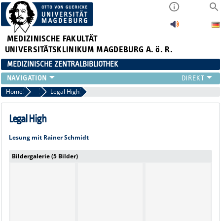
MEDIZINISCHE FAKULTÄT
UNIVERSITÄTSKLINIKUM MAGDEBURG A. ö. R.
MEDIZINISCHE ZENTRALBIBLIOTHEK
LITERATURSUCHE
Home
2019
Legal High
SERVICE
INFORMATIONSKOMPETENZ
Legal High
AKTUELLES
Lesung mit Rainer Schmidt
PUBLIZIEREN
NEU HIER?
Bildergalerie (5 Bilder)
SUCHE A-Z