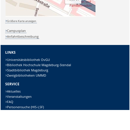
Größere Karte anzeigen
Campusplan
Anfahrtbeschreibung
LINKS
Universitätsbibliothek OvGU
Bibliothek Hochschule Magdeburg-Stendal
Stadtbibliothek Magdeburg
Zweigbibliotheken UMMD
SERVICE
Aktuelles
Veranstaltungen
FAQ
Personensuche (HIS-LSF)
TELEFONNUMMERN
Ausleihe
Tel.:
0391-67-14305
Information
Tel.:
0391-67-14308