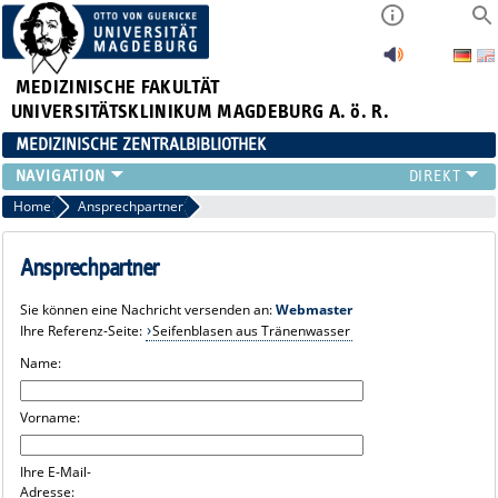
MEDIZINISCHE FAKULTÄT
UNIVERSITÄTSKLINIKUM MAGDEBURG A. ö. R.
MEDIZINISCHE ZENTRALBIBLIOTHEK
LITERATURSUCHE
Home
Ansprechpartner
SERVICE
INFORMATIONSKOMPETENZ
Ansprechpartner
AKTUELLES
Sie können eine Nachricht versenden an:
Webmaster
PUBLIZIEREN
Ihre Referenz-Seite:
Seifenblasen aus Tränenwasser
NEU HIER?
Name:
SUCHE A-Z
Vorname:
Ihre E-Mail-
Adresse: