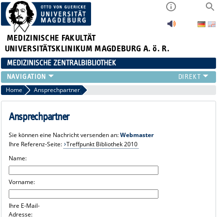
MEDIZINISCHE FAKULTÄT
UNIVERSITÄTSKLINIKUM MAGDEBURG A. ö. R.
MEDIZINISCHE ZENTRALBIBLIOTHEK
LITERATURSUCHE
Home
Ansprechpartner
SERVICE
INFORMATIONSKOMPETENZ
Ansprechpartner
AKTUELLES
Sie können eine Nachricht versenden an:
Webmaster
PUBLIZIEREN
Ihre Referenz-Seite:
Treffpunkt Bibliothek 2010
NEU HIER?
Name:
SUCHE A-Z
Vorname:
Ihre E-Mail-
Adresse: