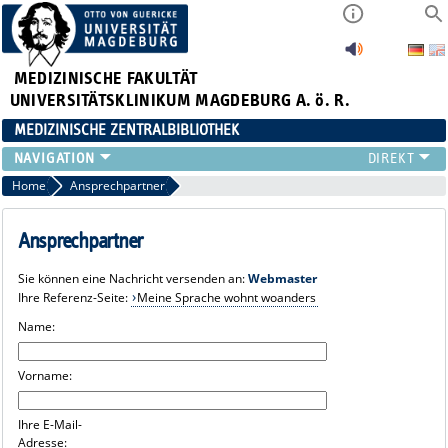
MEDIZINISCHE FAKULTÄT
UNIVERSITÄTSKLINIKUM MAGDEBURG A. ö. R.
MEDIZINISCHE ZENTRALBIBLIOTHEK
LITERATURSUCHE
Home
Ansprechpartner
SERVICE
INFORMATIONSKOMPETENZ
Ansprechpartner
AKTUELLES
Sie können eine Nachricht versenden an:
Webmaster
PUBLIZIEREN
Ihre Referenz-Seite:
Meine Sprache wohnt woanders
NEU HIER?
Name:
SUCHE A-Z
Vorname:
Ihre E-Mail-
Adresse: