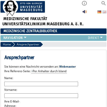
MEDIZINISCHE FAKULTÄT
UNIVERSITÄTSKLINIKUM MAGDEBURG A. ö. R.
MEDIZINISCHE ZENTRALBIBLIOTHEK
LITERATURSUCHE
Home
Ansprechpartner
SERVICE
INFORMATIONSKOMPETENZ
Ansprechpartner
AKTUELLES
Sie können eine Nachricht versenden an:
Webmaster
PUBLIZIEREN
Ihre Referenz-Seite:
Per Anhalter durch Island
NEU HIER?
Name:
SUCHE A-Z
Vorname:
Ihre E-Mail-
Adresse: