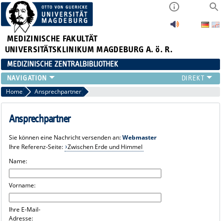
MEDIZINISCHE FAKULTÄT
UNIVERSITÄTSKLINIKUM MAGDEBURG A. ö. R.
MEDIZINISCHE ZENTRALBIBLIOTHEK
LITERATURSUCHE
Home
Ansprechpartner
SERVICE
INFORMATIONSKOMPETENZ
Ansprechpartner
AKTUELLES
Sie können eine Nachricht versenden an:
Webmaster
PUBLIZIEREN
Ihre Referenz-Seite:
Zwischen Erde und Himmel
NEU HIER?
Name:
SUCHE A-Z
Vorname:
Ihre E-Mail-
Adresse: