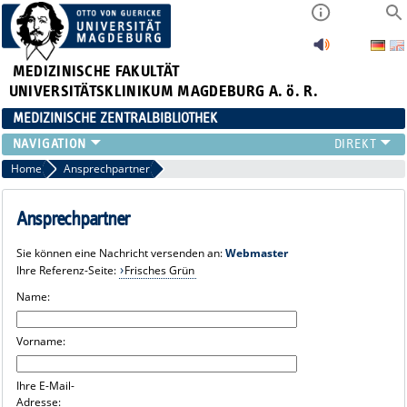
MEDIZINISCHE FAKULTÄT
UNIVERSITÄTSKLINIKUM MAGDEBURG A. ö. R.
MEDIZINISCHE ZENTRALBIBLIOTHEK
LITERATURSUCHE
Home
Ansprechpartner
SERVICE
INFORMATIONSKOMPETENZ
Ansprechpartner
AKTUELLES
Sie können eine Nachricht versenden an:
Webmaster
PUBLIZIEREN
Ihre Referenz-Seite:
Frisches Grün
NEU HIER?
Name:
SUCHE A-Z
Vorname:
Ihre E-Mail-
Adresse: