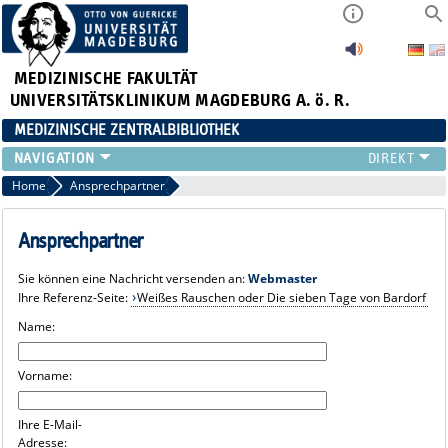
MEDIZINISCHE FAKULTÄT
UNIVERSITÄTSKLINIKUM MAGDEBURG A. ö. R.
MEDIZINISCHE ZENTRALBIBLIOTHEK
LITERATURSUCHE
Home
Ansprechpartner
SERVICE
INFORMATIONSKOMPETENZ
Ansprechpartner
AKTUELLES
Sie können eine Nachricht versenden an:
Webmaster
PUBLIZIEREN
Ihre Referenz-Seite:
Weißes Rauschen oder Die sieben Tage von Bardorf
NEU HIER?
Name:
SUCHE A-Z
Vorname:
Ihre E-Mail-
Adresse: