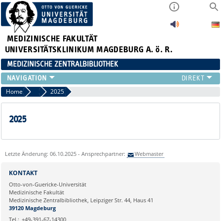
MEDIZINISCHE FAKULTÄT
UNIVERSITÄTSKLINIKUM MAGDEBURG A. ö. R.
MEDIZINISCHE ZENTRALBIBLIOTHEK
LITERATURSUCHE
Home
Lesungen
2025
SERVICE
INFORMATIONSKOMPETENZ
2025
AKTUELLES
PUBLIZIEREN
NEU HIER?
Letzte Änderung: 06.10.2025 - Ansprechpartner:
Webmaster
SUCHE A-Z
KONTAKT
Otto-von-Guericke-Universität
Medizinische Fakultät
Medizinische Zentralbibliothek, Leipziger Str. 44, Haus 41
39120 Magdeburg
Tel.:
+49-391-67-14300