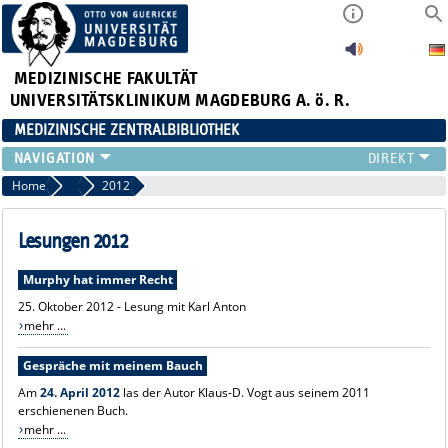
MEDIZINISCHE FAKULTÄT
UNIVERSITÄTSKLINIKUM MAGDEBURG A. ö. R.
MEDIZINISCHE ZENTRALBIBLIOTHEK
LITERATURSUCHE
Home
Lesungen
2012
SERVICE
INFORMATIONSKOMPETENZ
Lesungen 2012
AKTUELLES
Murphy hat immer Recht
PUBLIZIEREN
25. Oktober 2012 - Lesung mit Karl Anton
NEU HIER?
mehr ...
SUCHE A-Z
Gespräche mit meinem Bauch
Am
24. April 2012
las der Autor Klaus-D. Vogt aus seinem 2011
erschienenen Buch.
mehr ...