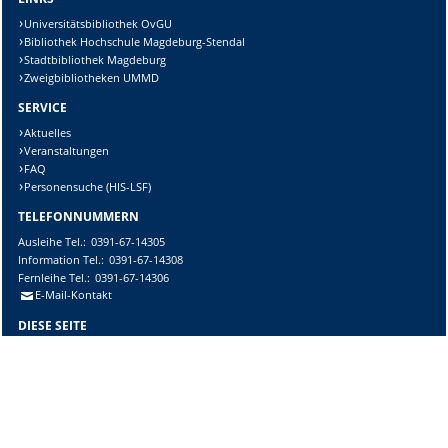
Universitätsbibliothek OvGU
Bibliothek Hochschule Magdeburg-Stendal
Stadtbibliothek Magdeburg
Zweigbibliotheken UMMD
SERVICE
Aktuelles
Veranstaltungen
FAQ
Personensuche (HIS-LSF)
TELEFONNUMMERN
Ausleihe
Tel.:
0391-67-14305
Information
Tel.:
0391-67-14308
Fernleihe
Tel.:
0391-67-14306
E-Mail-Kontakt
DIESE SEITE
Vorlesen
Drucken
Permalink
Datenschutzerklärung der Universitätsmedizin Magdeburg