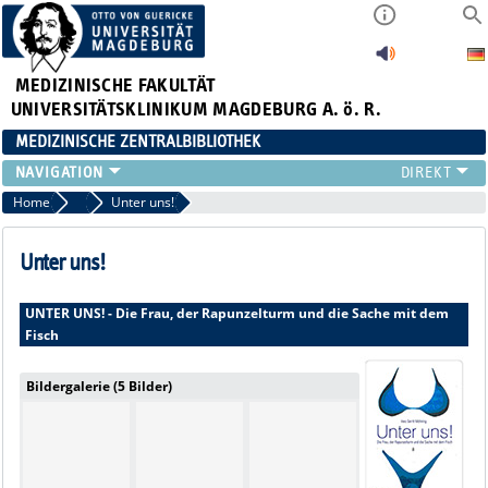
MEDIZINISCHE FAKULTÄT
UNIVERSITÄTSKLINIKUM MAGDEBURG A. ö. R.
MEDIZINISCHE ZENTRALBIBLIOTHEK
LITERATURSUCHE
Home
2010
Unter uns!
SERVICE
INFORMATIONSKOMPETENZ
Unter uns!
AKTUELLES
PUBLIZIEREN
UNTER UNS! - Die Frau, der Rapunzelturm und die Sache mit dem
Fisch
NEU HIER?
SUCHE A-Z
Bildergalerie (5 Bilder)