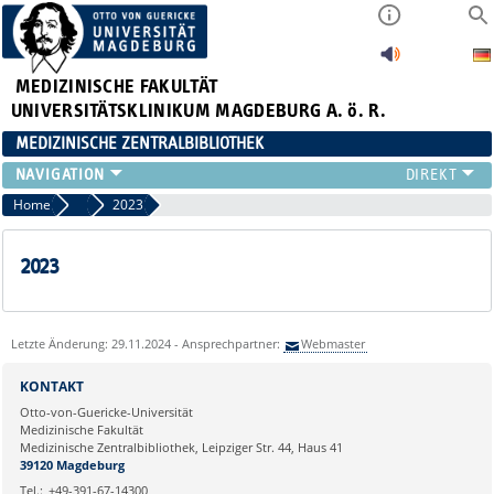
MEDIZINISCHE FAKULTÄT
UNIVERSITÄTSKLINIKUM MAGDEBURG A. ö. R.
MEDIZINISCHE ZENTRALBIBLIOTHEK
LITERATURSUCHE
Home
Ausstellungen
2023
SERVICE
INFORMATIONSKOMPETENZ
2023
AKTUELLES
PUBLIZIEREN
NEU HIER?
Letzte Änderung: 29.11.2024 - Ansprechpartner:
Webmaster
SUCHE A-Z
KONTAKT
Otto-von-Guericke-Universität
Medizinische Fakultät
Medizinische Zentralbibliothek, Leipziger Str. 44, Haus 41
39120 Magdeburg
Tel.:
+49-391-67-14300