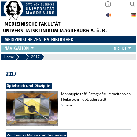
MEDIZINISCHE FAKULTÄT
UNIVERSITÄTSKLINIKUM MAGDEBURG A. ö. R.
MEDIZINISCHE ZENTRALBIBLIOTHEK
LITERATURSUCHE
Home
Ausstellungen
2017
SERVICE
INFORMATIONSKOMPETENZ
2017
AKTUELLES
Spieltrieb und Disziplin
PUBLIZIEREN
Monotypie trifft Fotografie - Arbeiten von
NEU HIER?
Heike Schmidt-Duderstedt
SUCHE A-Z
mehr ...
Zeichnen - Malen und Gedanken