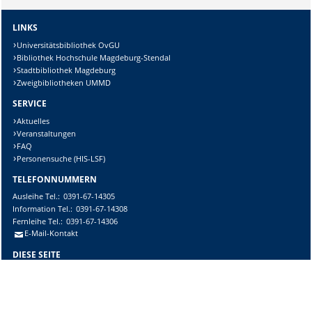
LINKS
Universitätsbibliothek OvGU
Bibliothek Hochschule Magdeburg-Stendal
Stadtbibliothek Magdeburg
Zweigbibliotheken UMMD
SERVICE
Aktuelles
Veranstaltungen
FAQ
Personensuche (HIS-LSF)
TELEFONNUMMERN
Ausleihe
Tel.:
0391-67-14305
Information
Tel.:
0391-67-14308
Fernleihe
Tel.:
0391-67-14306
E-Mail-Kontakt
DIESE SEITE
Vorlesen
Drucken
Permalink