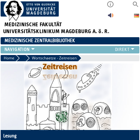
MEDIZINISCHE FAKULTÄT
UNIVERSITÄTSKLINIKUM MAGDEBURG A. ö. R.
MEDIZINISCHE ZENTRALBIBLIOTHEK
LITERATURSUCHE
Home
2021
Wortschaetze - Zeitreisen
SERVICE
INFORMATIONSKOMPETENZ
AKTUELLES
PUBLIZIEREN
NEU HIER?
SUCHE A-Z
Lesung