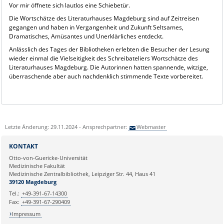
Vor mir öffnete sich lautlos eine Schiebetür.
Die Wortschätze des Literaturhauses Magdeburg sind auf Zeitreisen
gegangen und haben in Vergangenheit und Zukunft Seltsames,
Dramatisches, Amüsantes und Unerklärliches entdeckt.
Anlässlich des Tages der Bibliotheken erlebten die Besucher der Lesung
wieder einmal die Vielseitigkeit des Schreibateliers Wortschätze des
Literaturhauses Magdeburg. Die Autorinnen hatten spannende, witzige,
überraschende aber auch nachdenklich stimmende Texte vorbereitet.
Letzte Änderung: 29.11.2024 - Ansprechpartner:
Webmaster
KONTAKT
Otto-von-Guericke-Universität
Medizinische Fakultät
Medizinische Zentralbibliothek, Leipziger Str. 44, Haus 41
39120 Magdeburg
Tel.:
+49-391-67-14300
Fax:
+49-391-67-290409
Impressum