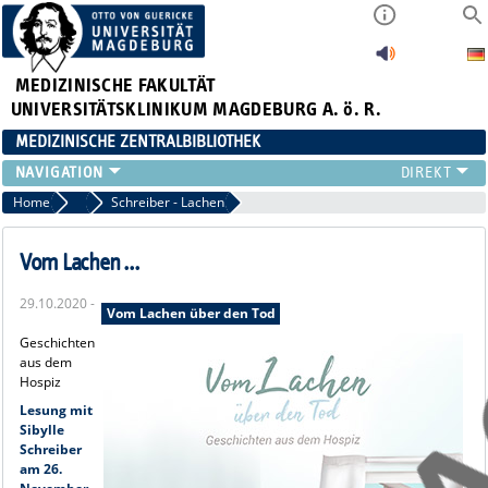
MEDIZINISCHE FAKULTÄT
UNIVERSITÄTSKLINIKUM MAGDEBURG A. ö. R.
MEDIZINISCHE ZENTRALBIBLIOTHEK
LITERATURSUCHE
Home
2020
Schreiber - Lachen
SERVICE
INFORMATIONSKOMPETENZ
Vom Lachen ...
AKTUELLES
29.10.2020 -
PUBLIZIEREN
Vom Lachen über den Tod
NEU HIER?
Geschichten
aus dem
SUCHE A-Z
Hospiz
Lesung mit
Sibylle
Schreiber
am 26.