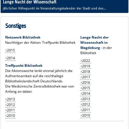
Lange Nacht der Wissenschaft
jährlicher Höhepunkt im Veranstaltungskalender der Stadt und des
Universitätsklinikums
Sonstiges
Netzwerk Bibliothek
Lange Nacht der
Nachfolger der Aktion: Treffpunkt Bibliothek
Wissenschaft in
Magdeburg
- in der
2015
Bibliothek
2014
2022
Treffpunkt Bibliothek
2019
Die Aktionswoche lenkt einmal jährlich die
2018
Aufmerksamkeit auf die reichhaltige
2017
Bibliothekslandschaft Deutschlands.
2016
Die Medizinische Zentralbibliothek war von
2015
Anfang an dabei:
2014
2013
2013
2012
2012
2011
2011
2010
2010