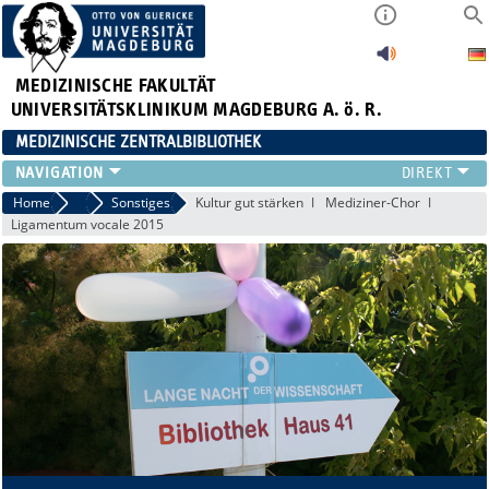
MEDIZINISCHE FAKULTÄT
UNIVERSITÄTSKLINIKUM MAGDEBURG A. ö. R.
MEDIZINISCHE ZENTRALBIBLIOTHEK
LITERATURSUCHE
Home
Veranstaltungen
Sonstiges
Kultur gut stärken
Mediziner-Chor
Ligamentum vocale 2015
SERVICE
INFORMATIONSKOMPETENZ
AKTUELLES
PUBLIZIEREN
NEU HIER?
SUCHE A-Z