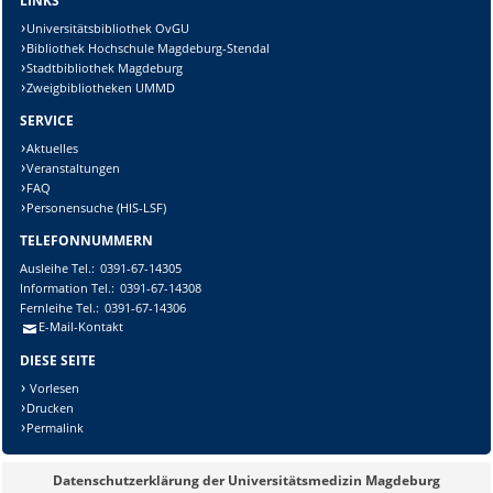
LINKS
Universitätsbibliothek OvGU
Bibliothek Hochschule Magdeburg-Stendal
Stadtbibliothek Magdeburg
Zweigbibliotheken UMMD
SERVICE
Aktuelles
Veranstaltungen
FAQ
Personensuche (HIS-LSF)
TELEFONNUMMERN
Ausleihe
Tel.:
0391-67-14305
Information
Tel.:
0391-67-14308
Fernleihe
Tel.:
0391-67-14306
E-Mail-Kontakt
DIESE SEITE
Vorlesen
Drucken
Permalink
Datenschutzerklärung der Universitätsmedizin Magdeburg